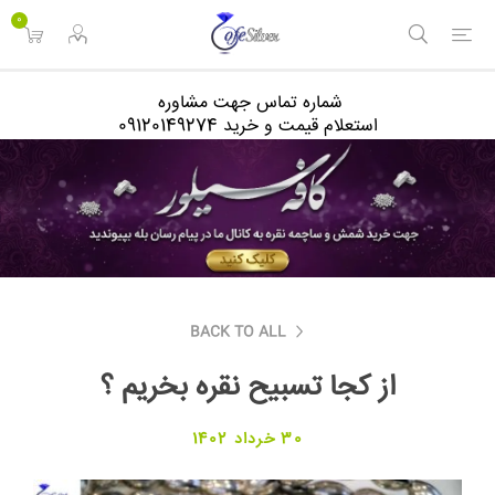
<
0
شماره تماس جهت مشاوره
استعلام قیمت و خرید 09120149274
BACK TO ALL
از کجا تسبیح نقره بخریم ؟
30 خرداد 1402