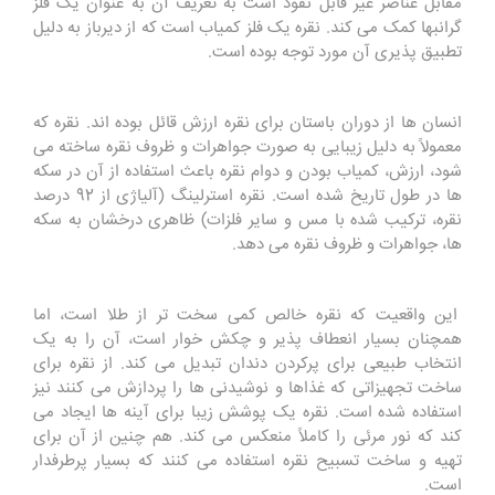
مقابل عناصر غیر قابل نفوذ است به تعریف آن به عنوان یک فلز
گرانبها کمک می کند. نقره یک فلز کمیاب است که از دیرباز به دلیل
تطبیق پذیری آن مورد توجه بوده است.
انسان ها از دوران باستان برای نقره ارزش قائل بوده اند. نقره که
معمولاً به دلیل زیبایی به صورت جواهرات و ظروف نقره ساخته می
‌شود، ارزش، کمیاب بودن و دوام نقره باعث استفاده از آن در سکه‌
ها در طول تاریخ شده است. نقره استرلینگ (آلیاژی از 92 درصد
نقره، ترکیب شده با مس و سایر فلزات) ظاهری درخشان به سکه
ها، جواهرات و ظروف نقره می دهد.
این واقعیت که نقره خالص کمی سخت تر از طلا است، اما
همچنان بسیار انعطاف پذیر و چکش خوار است، آن را به یک
انتخاب طبیعی برای پرکردن دندان تبدیل می کند. از نقره برای
ساخت تجهیزاتی که غذاها و نوشیدنی ها را پردازش می کنند نیز
استفاده شده است. نقره یک پوشش زیبا برای آینه ها ایجاد می
کند که نور مرئی را کاملاً منعکس می کند. هم چنین از آن برای
تهیه و ساخت تسبیح نقره استفاده می کنند که بسیار پرطرفدار
است.