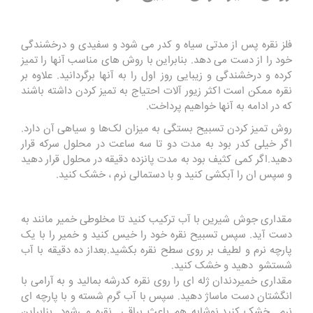
فلز نقره پس از مدتی سیاه و کدر می شود و سفیدی و درخشندگی
خود را از دست می دهد. بنابراین با روش های مناسب آنها را تمیز
کرده و درخشندگی و زیبایی روز اول را به آنها برگردانید. علاوه بر
نقره ممکن است اکثر زیور آلات احتیاج به تمیز کردن داشته باشند
که در ادامه به آنها خواهیم پرداخت.
روش تمیز کردن تسبیح بستگی به میزان لک‌ها و سیاهی آن دارد.
اگر خیلی کدر بود به مدت دو تا سه ساعت در محلول سرکه قرار
دهید.اگر کمی کثیف بود به مدت پانزده دقیقه در محلول قرار دهید
و سپس ان را آبکشی کنید و با دستمالی نرم ، خشک کنید.
مقداری جوش شیرین با آب ترکیب کنید تا مخلوطی خمیر مانند به
دست آید. سپس تسبیح نقره خود را خیس کنید و خمیر را با یک
پارچه نرم و لطیف بر روی سطح نقره بکشید.بعداز ده دقیقه با آب
شستشو دهید و خشک کنید.
مقداری خمیردندان ژله ای را روی نقره کدرشه بمالید و به آرامی با
انگشتان دست ماساژ دهید. سپس با آب گرم شسته و با پارچه ای
نرم خشک کنید.نوشابه هم باعث براقی نقره می‌شود. بنابراین