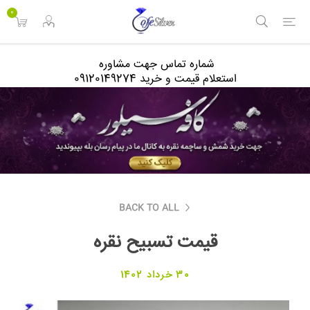
<
0
شماره تماس جهت مشاوره
استعلام قیمت و خرید 09120149274
BACK TO ALL
قیمت تسبیح نقره
30 خرداد 1402