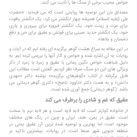
خواص عجیب برخی از سنگ ها را ثابت می کنند.
مصداق بارز این توصیه ها روایتی است که می فرماید: «حضرت
علی (علیه السلام) همیشه چهار انگشتر می کرد: یک انگشتر یاقوت
برای عزت و زینت خود، یک انگشتر فیروزه برای پیروزی و یاری
خود، یک انگشتر حدید صینی برای قوتش و عقیق برای حرز و دفع
دشمنان و بلاها».
در این مقاله به سراغ هشت گوهر برگزیده ای رفته ایم که در آیات و
روایات به آن اشاره شده و خواص و آثار آنها را بررسی کرده ایم. به
دلیل شباهت خواص نگین یمانی با عقیق و زمرد با زمرد از ذکر
ویژگی های این دو سنگ صرف نظر کردیم. گفتنی است مطالب این
فایل برگرفته از کتاب «گوهرهای برگزیده» نوشته دکتر «مهدی
دانش» و به همت دکتر «داوود ناصح» دکتری گوهر درمانی می
باشد. (گوهر درمانی) جمع آوری شده است.
عقیق که غم و شادی را برطرف می کند
از خانواده کوارتز است که لایه لایه است و هر لایه نرم یا سخت
است. عقیق در یمن، هند، ایران و چین در رنگ های مختلف
موجود است اما بهترین و توصیه شده ترین آن عقیق یمنی در
منطقه جنوبی شهر صنعا است. در روایات، بیشترین تاکید بر