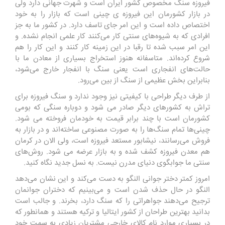
فیروزه سنگ مخصوص کشور ایران است و شهرت جهانی دارد ولی
در بازار کشورمان این فیروزه ی چینی است که بازار را به خود
اختصاص داده است و این امر جای تاسف دارد. در کشور ما به جز
افرادی که به شیوه‌های سنتی کار می‌کنند کار علمی انجام نشده. و
این امر سبب شده تا رقبا در این زمینه کار کنند و این کار را هم
شروع کرده‌اند. متاسفانه هنوز استخراج بسیاری از معادن ما با
حالت‌های انفجاری است یعنی سنگ با انفجار خارج می‌شود،
بنابراین بخش عظیمی از سنگ از بین می‌رود.
از طرف دیگر طراحی با کیفیتی نیز وجود ندارد و سنگ فیروزه برای
تراش به کشورهای دیگر صادر می شود و دوباره سنگی که بومی
کشورمان است با چند برابر قیمت به خودمان فروخته می شود.
چینی‌ها تمام سنگ‌ها را به صورت مصنوعی ساخته‌اند و در بازار به
فروش می‌رسانند، نیشابور مستعد فیروزه است، ولی الان در کرمان
هم معدن فیروزه کشف شده و به بازار عرضه می شود. روش‌های
سنتی ما جوابگوی دنیای مدرن نیست. به نسل جدید نگاه کنید.
امروز کمتر دختر جوانی النگو به دست می‌کند و این نشان می‌دهد
النگو در حال حذف شدن است و می‌بینیم که دختران جوانمان
ترجیح می‌دهند جواهراتی را که سنگ دارد، بخرند. و جالب است
بدانید بهترین طراحان از کشور ایتالیا و ترکیه هستند و همانطور که
در بسیاری موارد نام کالای خارجی مشتریان زیادی به سمت خود