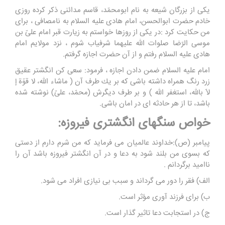
یكى از بزرگان شیعه به نام ابومحمّد، قاسم مدائنى ذکر کرده روزى
خادم حضرت ابوالحسن، امام هادى علیه السلام به نامصافى ، براى
من حكایت كرد :در یكى از روزها خواستم به زیارت قبر امام علىّ بن
موسى الرّضا صلوات الله علیهما شرفیاب شوم ، نزد مولایم امام
هادى علیه السلام رفتم و از آن حضرت اجازه گرفتم.
امام علیه السلام ضمن دادن اجازه ، فرمود: سعى كن انگشتر عقیق
زرد رنگ همراه داشته باشى كه بر یك طرف آن ( ماشاء الله، لا قوّة إ
لاّ بالله، استغفر الله ) و بر طرف دیگرش (محمّد، علىّ) نوشته شده
باشد، تا از هر حادثه اى در امان باشی.
خواص سنگهای انگشتری فیروزه:
پیامبر (ص):خداوند عالمیان می فرماید که من شرم دارم از دستی
که بسوی من بلند شود به دعا و در آن انگشتر فیروزه باشد آن را
ناامید برگردانم .
الف) فقر را دور می گرداند و سبب بی نیازی افراد می شود.
ب) برای فرزند آوری مؤثر است.
ج) در استجابت دعا تاثیر گذار است.