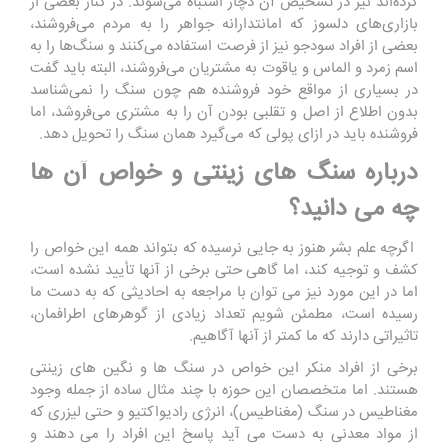
کرده‌اند نیز در تشخیص آن دچار اشتباه می‌شوند. در کنار بعضی از
بازاری‌های دلسوز که امانتدارانه جواهر را به مردم می‌فروشند،
بعضی از افراد سودجو نیز از فرصت استفاده می‌کنند و سنگ‌ها را به
اسم زمرد و الماس و یاقوت به مشتریان می‌فروشند، البته باید گفت
در بسیاری از مواقع خود فروشنده هم چون سنگ را نمی‌شناسد
بدون اطلاع از اصل و تقلبی بودن آن را به مشتری می‌فروشد، اما
فروشنده باید در ازای پولی که می‌گیرد همان سنگ را تحویل دهد.
درباره سنگ های زینتی و خواص آن ها
چه می دانید؟
اگرچه علم بشر هنوز به جایی نرسیده که بتواند همه این خواص را
کشف و توجیه کند، اما گاهی حتی برخی از آنها تأیید نشده است،
اما در این مورد نیز می توان با مراجعه به احادیثی که به دست ما
رسیده است، مطمئن شویم تعداد زیادی از گوهر‌های اطرافمان،
تاثیراتی دارند که ما کمتر از آنها آگاهیم.
برخی از افراد منکر این خواص در سنگ ها و نگین های زینتی
هستند. اما متخصصان این حوزه با چند مثال ساده از جمله وجود
مغناطیس در سنگ (مغناطیس)، انرژی رادیواکتیو و حتی لیزری که
از مواد معدنی به دست می آید پاسخ این افراد را می دهند و