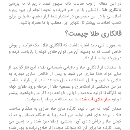
در این مقاله از وب سایت کافه سیلور قصد داریم تا به بررسی
قالکاری طلا
، آشنایی با این هنر ظریف و نحوه انجام آن بپردازیم و
اطلاعاتی را در این خصوص در اختیار شما قرار دهیم. بنابراین برای
کسب اطلاعات بیشتر تا انتهای این مطلب با ما همراه باشید.
قالکاری طلا چیست؟
به صورت کلی باید اشاره داشت که
قالکاری طلا
، یک فرآیند و روش
خاص است که به وسیله آن می توان طلای کهنه را بازیافت کرده و
در چرخه تولید قرار داد.
با استفاده از قالکاری طلا و بازیابی شیمیایی طلا ، این فلز گرانبها از
سایر مواد جدا سازی می شود و پس از خالص سازی دوباره به
طلایی خالص و قابل استفاده تبدیل خواهد شد. این فرایند شامل
مراحل مختلفی از استخراج و تصفیه طلا از مرحله ورود طلای کهنه
به کارگاه تا تولید محصول نهایی خواهد بود.اگر می خواهید بیشتر
درباره
عیار طلای آب شده
بدانید مقاله مربوطه را بخوانید.
همان گونه که می دانید، کارگاه های طلا سازی به هنگام ساخت
طلا ، براده های آهن تولید می کنند زیرا به هنگام صیقلی و صاف
کردن طلا و تراش دادن آن ، بخشی از طلا خرد شده و به زمین می
رسد. کارگاه ها برای آن که بتوانند مجددا از طلای براده و پودر شده