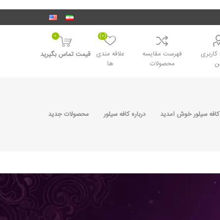
0
(0)
اربری
فهرست مقایسه
علاقه مندی
قیمت تماس بگیرید
ن
محصولات
ها
کافه سیلور خوش آمدید
درباره کافه سیلور
محصولات جدید