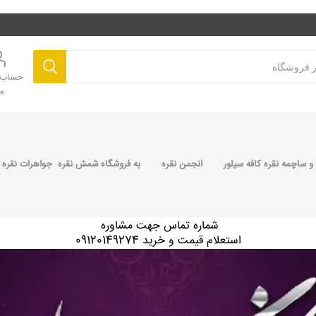
حساب ک
م
 ساچمه نقره کافه سیلور
انجمن نقره
به فروشگاه شمش نقره جواهرات نقره 
شماره تماس جهت مشاوره
استعلام قیمت و خرید 09120149274