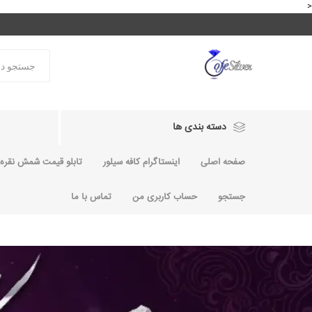
<
دسته بندی ها
صفحه اصلی
اینستاگرام کافه سیلور
تابلو قیمت شمش نقره و
جستجو
حساب کاربری من
تماس با ما