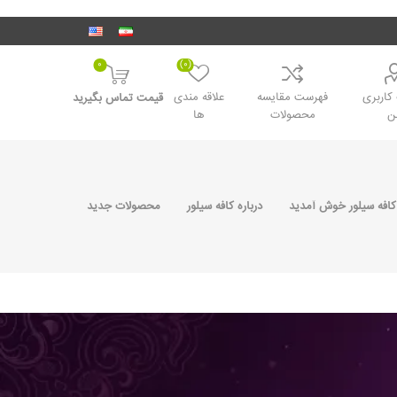
0
(0)
اربری
فهرست مقایسه
علاقه مندی
قیمت تماس بگیرید
ن
محصولات
ها
کافه سیلور خوش آمدید
درباره کافه سیلور
محصولات جدید