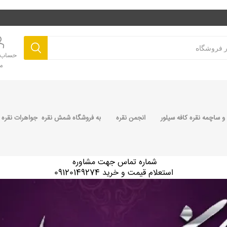
حساب ک
م
 ساچمه نقره کافه سیلور
انجمن نقره
به فروشگاه شمش نقره جواهرات نقره 
شماره تماس جهت مشاوره
استعلام قیمت و خرید 09120149274