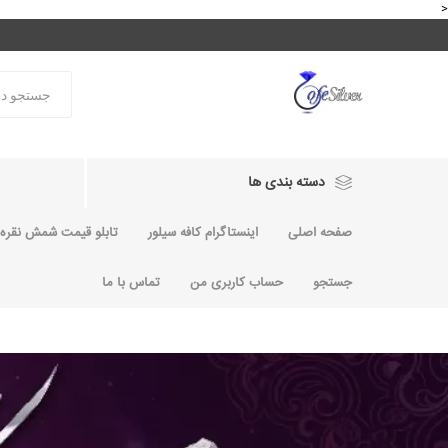
<
دسته بندی ها
صفحه اصلی
اینستاگرام کافه سیلور
تابلو قیمت شمش نقره و
جستجو
حساب کاربری من
تماس با ما