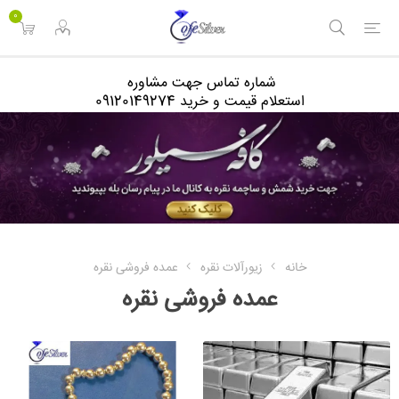
<
0
شماره تماس جهت مشاوره
استعلام قیمت و خرید 09120149274
خانه
زیورآلات نقره
عمده فروشی نقره
عمده فروشی نقره