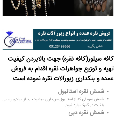
کافه سیلور(کافه نقره)
جهت بالابردن کیفیت
تهیه و توزیع جواهرات نقره اقدام به فروش
عمده و
بنکداری زیورآلات نقره
نموده است
شمش نقره استانبول
شمش نقره ای که از استانبول خریداری میشود باید از موادی رسمی
با ثبت در گمرک وارد شود.
شمش نقره دبی