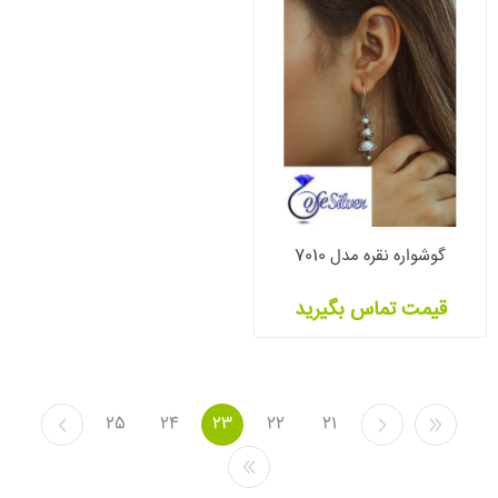
گوشواره نقره مدل 7010
قیمت تماس بگیرید
25
24
23
22
21