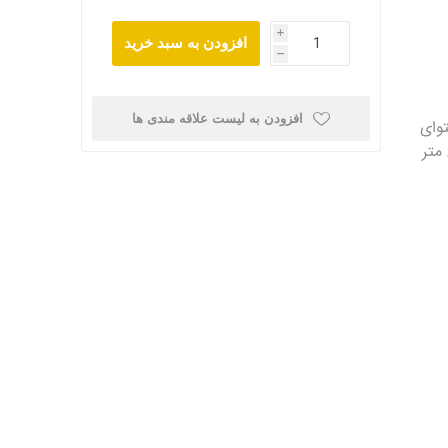
i
افزودن به سبد خرید
h
افزودن به لیست علاقه مندی ها
 Nadir Metal وزن (گرم): 100 محتوای
99 ابعاد: 29.5 × 50 میلی متر