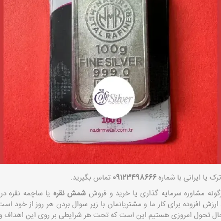
 یا ایرانی با شماره
09123498666
تماس بگیرید.
نه مشاوره سرمایه گذاری یا خرید و فروش
شمش نقره
یا ساچمه نقره د
رزش افزوده برای کار ما و مشتریانمان با زیر سوال بردن هر روز از خود است.
 حال تحول امروزی هستیم این است که تحت هر شرایطی بر روی این اهداف و ا