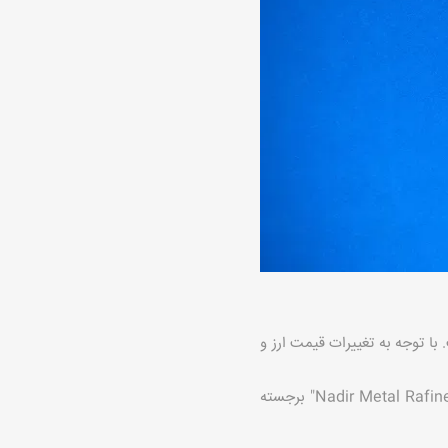
 ای LBMA Nadir تولید شده است. با توجه به تغییرات قیمت ارز و
این شمش به طور کامل داخل بسته بندی و پلمب می باشد و در قسمت جلو با نام شرکت صنعتی ندیر "Nadir Metal Rafineri" برجسته