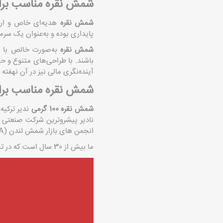
شمش نقره مناسب برا
شمش نقره
هدیه‌ای خاص و ارزش
پایداری بوده و به‌عنوان یک سرم
شمش‌ نقره
به‌صورت خالص با عی
باشند. با طراحی‌های متنوع و 
آینده‌نگری مالی نیز در آن نهفته
شمش نقره مناسب برای
شمش نقره 100 گرمی
ندیر ترکیه
نادیر پیشروترین شرکت صنعتی فلز
انجمن های بازار شمش لندن (LBMA) فهرست شده است.
ما بیش از 30 سال است که در تجارت فلزات گرانبها بوده ایم و از آن زمان تنها یک هدف را هدف قرار داده ایم: رسیدن به کمال و تعالی.