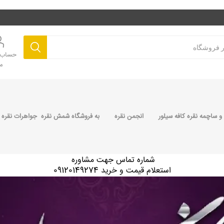
حساب ک
م
 ساچمه نقره کافه سیلور
انجمن نقره
به فروشگاه شمش نقره جواهرات نقره 
شماره تماس جهت مشاوره
استعلام قیمت و خرید 09120149274