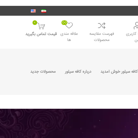
0
(0)
اربری
فهرست مقایسه
علاقه مندی
قیمت تماس بگیرید
ن
محصولات
ها
کافه سیلور خوش آمدید
درباره کافه سیلور
محصولات جدید