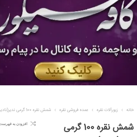
خانه
زیورآلات نقره
عمده فروشی نقره
شمش نقره 100 گرمی ندیر(نادیر)
شمش نقره 100 گرمی
افزودن به فهرست