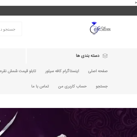
<
دسته بندی ها
صفحه اصلی
اینستاگرام کافه سیلور
تابلو قیمت شمش نقره و
جستجو
حساب کاربری من
تماس با ما