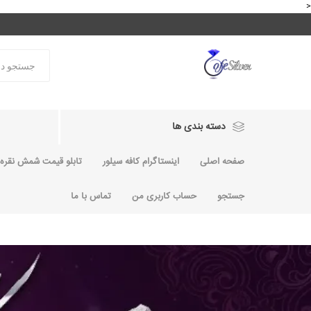
<
دسته بندی ها
صفحه اصلی
اینستاگرام کافه سیلور
تابلو قیمت شمش نقره و
جستجو
حساب کاربری من
تماس با ما