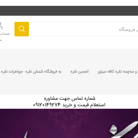
حساب ک
م
 ساچمه نقره کافه سیلور
انجمن نقره
به فروشگاه شمش نقره جواهرات نقره 
شماره تماس جهت مشاوره
استعلام قیمت و خرید 09120149274