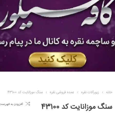
خانه
زیورآلات نقره
عمده فروشی نقره
سنگ موزانایت کد 43100
سنگ موزانایت کد 43100
افزودن به فهرست