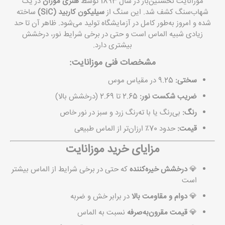
موزانایت نخستین‌بار در سال 1893 توسط
هنری موزان
در یک
شهاب‌سنگ کشف شد. این سنگ از
سیلیکون کاربید (SiC)
ساخته
شده و امروز به‌طور کامل در آزمایشگاه تولید می‌شود. ظاهر آن تا حد
زیادی شبیه الماس است و حتی در برخی شرایط نور، درخشش
بیشتری دارد.
مشخصات فنی موزانایت:
سختی:
9.25 در مقیاس موس
ضریب شکست نور:
2.65 تا 2.69 (درخشش بالا)
رنگ:
بی‌رنگ یا با ته‌رنگ زرد و سبز در نور خاص
قیمت:
حدود 70٪ ارزان‌تر از الماس طبیعی
مزایای خرید موزانایت
💎
درخشش خیره‌کننده
که حتی در برخی شرایط از الماس بیشتر
است
💎
دوام و مقاومت بالا
در برابر خش و ضربه
💎
قیمت مقرون‌به‌صرفه
نسبت به الماس