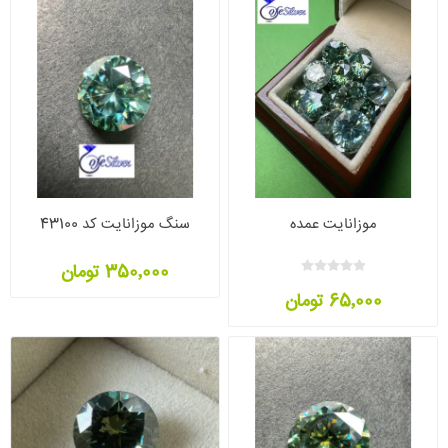
موزانایت عمده
سنگ موزانایت کد 43100
350٬000 تومان
65٬000 تومان