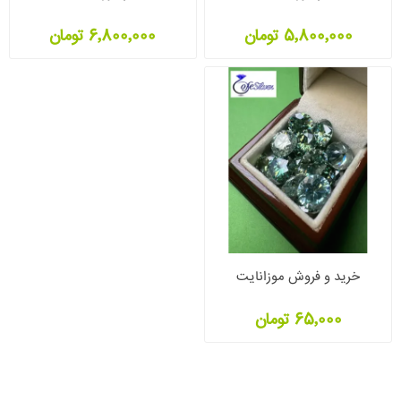
5٬800٬000 تومان
6٬800٬000 تومان
خرید و فروش موزانایت
65٬000 تومان