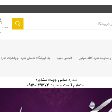
حساب ک
م
 ساچمه نقره کافه سیلور
انجمن نقره
به فروشگاه شمش نقره جواهرات نقره 
شماره تماس جهت مشاوره
استعلام قیمت و خرید 09120149274