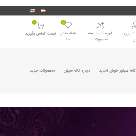
0
(0)
اربری
فهرست مقایسه
علاقه مندی
قیمت تماس بگیرید
ن
محصولات
ها
کافه سیلور خوش آمدید
درباره کافه سیلور
محصولات جدید