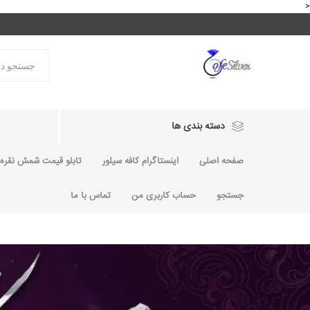
<
دسته بندی ها
صفحه اصلی
اینستاگرام کافه سیلور
تابلو قیمت شمش نقره و
جستجو
حساب کاربری من
تماس با ما