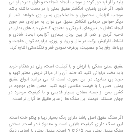
پلید را از فرد دور کرده و موجب ایجاد شجاعت و طول عمر در او می
شود. اگر فردی باغبان، انگشتر عقیق یمنی را در دست داشته باشد
موجب افزایش محصول و حاصلخیزی زمین وی خواهد شد. از
دیگر خواص درمانی انگشتر عقیق می توان به مواردی هم چون
ایجاد تعادل در نیروهای فیزیکی و معنوی، کاهش درد های بدنی در
ناحیه گردن و کمر، از بین بردن بیماری آلزایمر، ایجاد شادی و
نشاط، افزایش برکت در مال و رزق و روزی، برآورده کردن حاجت و
رویاها، رفع بلا و مصیبت، برطرف نمودن فقر و تنگدستی اشاره کرد.
عقیق یمنی سنگی با ارزش و با کیفیت است، ولی در هنگام خرید
باید دقت فراوانی کنید که حتما آن را از مراکز فروش معتبر تهیه و
خریداری نمایید. در این صورت است که می توانید انواع عقیق
یمنی اصلی را با قیمت مناسبی تهیه کنید. معدن های موجود در
کشور یمن از جمله معادن بسیار قدیمی و با کیفیت موجود در
جهان هستند. قیمت این سنگ ها از سایر عقیق ها گران تر است.
اگر سنگ عقیق اصل باشد دارای رنگ بسیار زیبا و یکنواخت است.
این سنگ دارای کیفیت بالایی است و معمولا نادر است. سختی
سنگ عقیق یمنی بین 6/5 تا 7 است. عقیق یمنی با اسامی دیگر