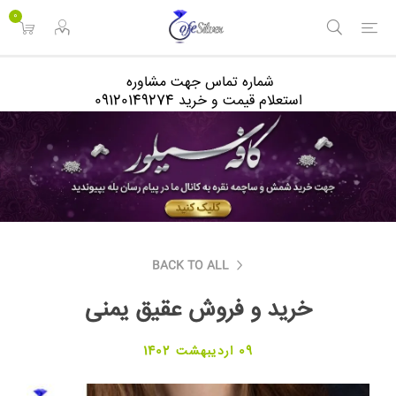
<
0
شماره تماس جهت مشاوره
استعلام قیمت و خرید 09120149274
BACK TO ALL
خرید و فروش عقیق یمنی
09 اردیبهشت 1402