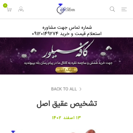
<
0
شماره تماس جهت مشاوره
استعلام قیمت و خرید 09120149274
BACK TO ALL
تشخیص عقیق اصل
13 اسفند 1402