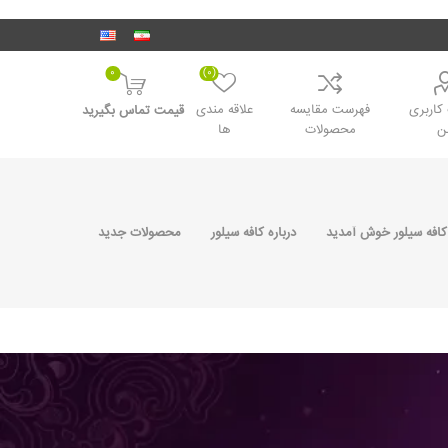
0
(0)
اربری
فهرست مقایسه
علاقه مندی
قیمت تماس بگیرید
ن
محصولات
ها
کافه سیلور خوش آمدید
درباره کافه سیلور
محصولات جدید