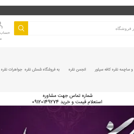
حساب ک
م
 ساچمه نقره کافه سیلور
انجمن نقره
به فروشگاه شمش نقره جواهرات نقره 
شماره تماس جهت مشاوره
استعلام قیمت و خرید 09120149274