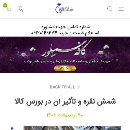
<
0
شماره تماس جهت مشاوره
استعلام قیمت و خرید 09120149274
BACK TO ALL
شمش نقره و تأثیر آن در بورس کالا
20 اردیبهشت 1402