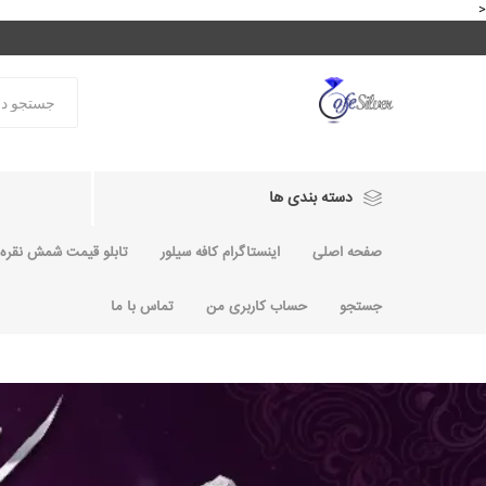
<
دسته بندی ها
صفحه اصلی
اینستاگرام کافه سیلور
تابلو قیمت شمش نقره و
جستجو
حساب کاربری من
تماس با ما