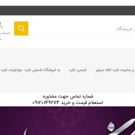
حساب ک
م
 ساچمه نقره کافه سیلور
انجمن نقره
به فروشگاه شمش نقره جواهرات نقره 
شماره تماس جهت مشاوره
استعلام قیمت و خرید 09120149274