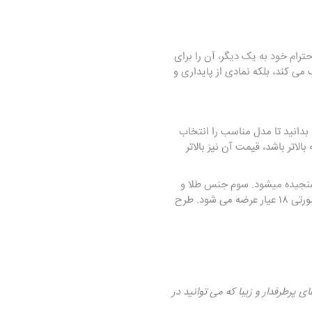
رام خود به یک دیگر، آن را برای
می کند، بلکه نمادی از پایداری و
 بدانید تا مدل مناسب را انتخاب
لاتر باشد، قیمت آن نیز بالاتر
لیان نیز با چهار عامل Cut (برش)، Clarity (روشنایی)، Color (رنگ) و Carat (قیراط) معروف به 4C سنجیده میشود. سوم جنس طلا و
معمولاً در رنگ های زرد، سفید، قرمز و صورتی ۱۸ عیار عرضه می شود. طرح
پرطرفدار و زیبا که می توانید در