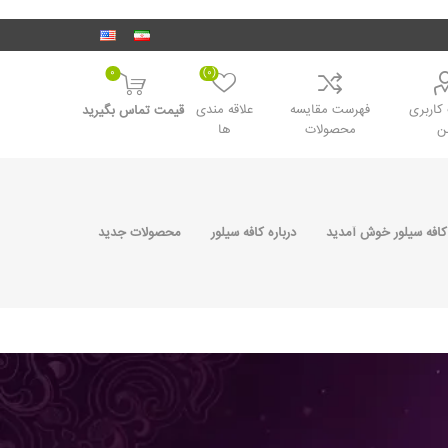
0
(0)
اربری
فهرست مقایسه
علاقه مندی
قیمت تماس بگیرید
ن
محصولات
ها
کافه سیلور خوش آمدید
درباره کافه سیلور
محصولات جدید