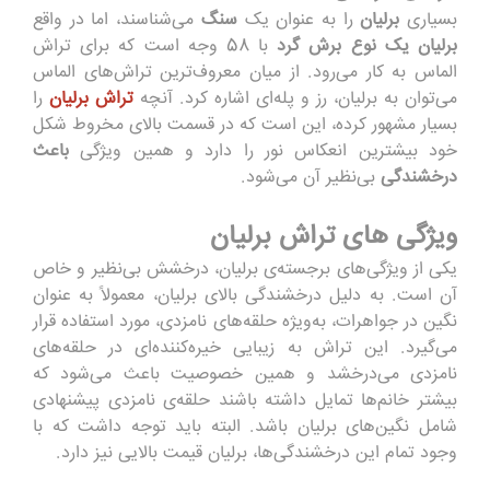
بسیاری
برلیان
را به عنوان یک
سنگ
می
شناسند
،
اما در
و
ا
ق
ع
برلیان یک نوع برش گرد
با
58 وجه است که
برای تراش
الماس
به
ک
ا
ر
م
ی‌
ر
و
د.
از
م
ی
ان
م
عروف‌تری
ن
تراش‌های
الماس
می
‌ت
و
ان ب
ه ب
ر
لی
ان،
ر
ز
و
پل
ه
ای
ا
شار
ه
ک
ر
د.
آنچ
ه
تراش
ب
ر
ل
ی
ا
ن
را
بسیار
مشهور کرده، این
است
ک
ه در قسمت بالای مخروط شکل
خود بیشترین انعکاس نور را دارد
و
همین
ویژ
گی
ب
اعث
درخشندگی
بی‌نظیر
آن می
شود.
ویژگی های تراش برلیان
یکی از ویژگی
های بر
جس
ت
ه
‌ی
برلیان، درخشش بی
نظیر و
خا
ص
آن است.
به د
لیل
د
رخش
ن
دگی
ب
ا
لای
ب
رلی
ا
ن،
معمولاً
به عنوان
نگین در جواهرات
،
به‌ویژ
ه حلقه
‌ه
ای
ن
ام
زد
ی
،
م
و
ر
د ا
ستفاده قرار
م
ی
‌گیرد. ای
ن تراش
به زیبایی خیره‌کننده‌ای
در حلقه
‌های
نامزدی
م
ی
‌د
ر
خش
د و همین خ
صوص
ی
ت
ب
ا
عث
می‌ش
و
د که
بیشتر
خانم‌ها تمایل داشته باشند حلقه‌ی
نامزدی
پیشنهادی
شامل نگین‌های برلیان باشد. البته باید توجه داشت
که
ب
ا
وجو
د
ت
ما
م
ای
ن
د
رخش
ن
د
گی‌ه
ا
،
برلیان قیمت بالایی
نیز
د
ا
ر
د.