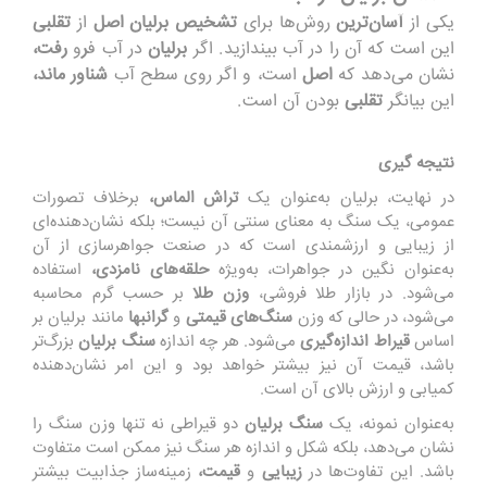
یکی
از
آ
سا
ن‌
ترین
روش
‌ها
ب
ر
ای
تشخیص برلیان اصل
از
تقلبی
این است که آن را در آب
بی
ند
ا
زی
د. اگر
برلیان
در آب ف
ر
و
ر
فت
،
ن
ش
ا
ن
می‌دهد که
اصل
است،
و
ا
گ
ر
رو
ی
سطح
آب
شن
ا
و
ر
ماند،
این
بی
ان
گ
ر
تقلبی
بودن
آ
ن است.
نتیجه گیری
در نهایت، برلیان به‌عنوان یک
تراش الماس،
برخلاف تصورات
عمومی، یک سنگ به معنای سنتی آن نیست؛ بلکه نشان‌دهنده‌ای
از زیبایی و ارزشمندی است که در صنعت جواهرسازی از آن
به‌عنوان نگین در جواهرات، به‌ویژه
حلقه‌های نامزدی،
استفاده
می‌شود. در بازار طلا فروشی،
وزن طلا
بر حسب گرم محاسبه
می‌شود، در حالی که وزن
سنگ‌های قیمتی
و
گرانبها
مانند برلیان بر
اساس
قیراط اندازه‌گیری
می‌شود. هر چه اندازه
سنگ برلیان
بزرگ‌تر
باشد، قیمت آن نیز بیشتر خواهد بود و این امر نشان‌دهنده
کمیابی و ارزش بالای آن است.
به‌عنوان نمونه، یک
سنگ برلیان
دو قیراطی نه تنها وزن سنگ را
نشان می‌دهد، بلکه شکل و اندازه هر سنگ نیز ممکن است متفاوت
باشد. این تفاوت‌ها در
زیبایی
و
قیمت،
زمینه‌ساز جذابیت بیشتر