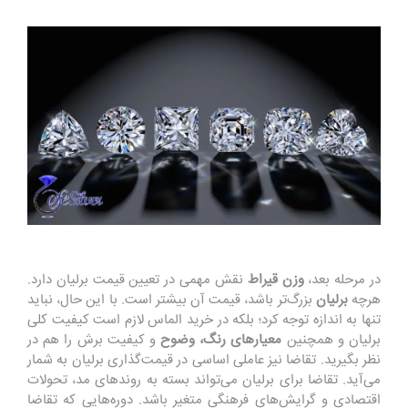
در مرحله بعد،
وزن قیراط
نقش
مهمی در
تعیین
قیمت برلیان
د
ا
رد
.
هرچه
برلیان
بزرگ
تر باشد
،
قیم
ت
آن بیشتر
است. با این حال،
نباید
تنها
به ان
دازه
ت
وج
ه
کرد؛
بلکه در خرید الماس لازم
است ک
ی
فیت
کلی
ب
ر
ل
ی
ا
ن
و
هم
چ
ن
ی
ن
م
عی
ا
ره
ای
رن
گ،
وضوح
و
ک
ی
فیت
برش را هم
در
نظر
ب
گ
ی
ر
ی
د.
ت
ق
اضا
ن
ی
ز
عاملی
اساسی
در
قیمت
گ
ذا
ری برلیان
به شمار
می‌آید. تقاضا برای برلیان می‌تواند بسته به روندهای مد، تحولات
اقتصادی
و
گرا
ی
ش‌ها
ی
ف
ره
ن
گ
ی
متغی
ر
باشد
.
د
و
ره
‌ها
یی
که
تقاض
ا