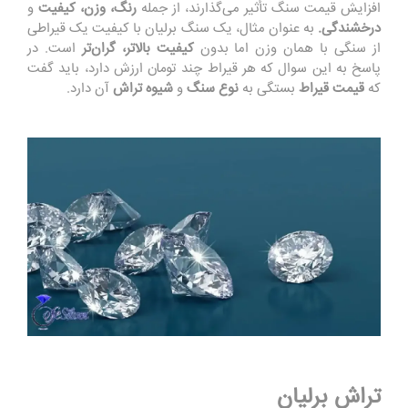
افزایش قیمت سنگ تأثیر می‌گذارند، از جمله
رنگ، وزن، کیفیت
و
درخشندگی.
به عنوان مثال، یک سنگ برلیان با کیفیت یک قیراطی
از سنگی با همان وزن اما بدون
کیفیت بالاتر، گران‌تر
است. در
پاسخ به این سوال که هر قیراط چند تومان ارزش دارد، باید گفت
که
قیمت قیراط
بستگی به
نوع سنگ
و
شیوه تراش
آن دارد.
تراش برلیان