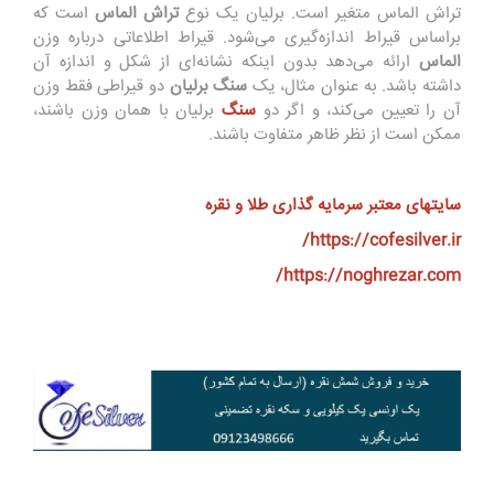
تراش الماس مت
غ
یر
ا
س
ت. برلیان یک نوع
تر
اش الماس
است
که
ب
ر
ا
س
اس قیراط اندازه
گیری می
شود. قیراط
اطلاعاتی درباره
وزن
الماس
ا
را
ئه
م
ی
‌دهد
بد
ون
اینک
ه
ن
شانه‌ای از
شکل
و اندازه
آن
د
ا
شته
با
ش
د. به
ع
ن
و
ا
ن
مثال
،
یک
سنگ برلیان
دو قیراطی
ف
ق
ط
وزن
آ
ن را
تعیی
ن
می
کند
،
و
اگر دو
سنگ
برلیان ب
ا
هم
ا
ن وزن ب
ا
شن
د
،
مم
ک
ن ا
س
ت از نظر ظاهر متفاوت باشند.
سایتهای معتبر سرمایه گذاری طلا و نقره
https://cofesilver.ir/
https://noghrezar.com/