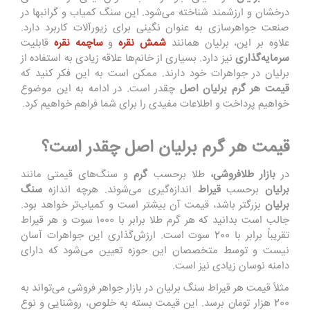
درخشان
و
ار
ز
شمن
د
شن
ا
خ
ت
ه
می
‌ش
و
د.
ا
ی
ن سنگ
کم
یا
ب
و گرانبها در
صنعت جواهرسازی به عنوان نگین
ی
برای
ز
ی
ور
آل
ات
کار
ب
ر
د
د
ار
د.
علا
و
ه
بر
این، برلیان
همانند
شمش نقره
و
ساچمه نقره
قا
ب
ل
یت
سرمایه
گذاری
نیز
د
ا
ر
د. بسیاری از خانم
ها
علاقه
زیادی
به
ا
س
تفاده
از
برلیان در جواهرات
خود
د
ار
ن
د
.
ممک
ن
است
به این
فکر
کن
ید که
قیمت هر گرم برلیان اصل
چقدر است
.
در ادامه به این موضوع
خ
واه
ی
م
پردا
خت
و اطلاعات مفیدی را
ب
رای شما
ف
را
ه
م
خ
واه
ی
م
کر
د.
قیمت هر گرم برلیان اصل چقدر است؟
در
بازار
طلافروشی،
طلا برحسب
گرم
و
س
نگ‌ه
ای قیمتی
م
انن
د
برلیان
برحسب
قیراط
اندازه‌گیری می‌شوند. هرچه
اندازه
سنگ
برلیان
بزرگتر باشد
،
قیمت آن
ب
ی
شتر
است
و کمیاب‌تر خواهد بود.
جالب است بدانید
که هر گرم طلا ب
ر
ابر
با
1000 سوت و هر قیراط
ت
قر
ی
ب
اً
ب
ر
ابر
با
200 سوت اس
ت.
ارز
ش
‌گذ
اری این جواهرات
آ
س
ا
ن
ن
ی
س
ت
و توسط
مت
خ
صص
ان
ا
ی
ن
حوزه
تعیین می
شود که
د
ارا
ی
دامنه نوسان
زیادی
نیز
ا
س
ت
.
مثل
ق
ی
م
ت هر قیراط سنگ برلیان در بازار جواهر فروشی
م
ی
‌توا
ن
د
به
200 هزار تومان
ب
رسد. این
ق
ی
مت
ب
س
ته به خلوص، روشنایی و
نوع