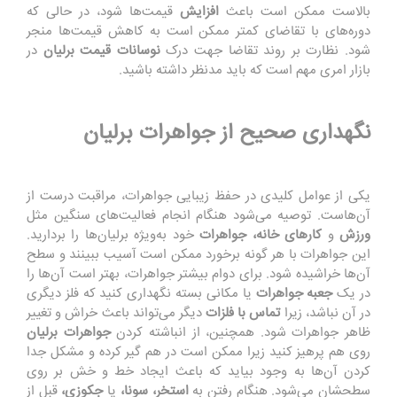
بالا
ست
ممکن
ا
ست
باع
ث
افزا
ی
ش
قی
م
ت‌ها
شود،
در
ح
ال
ی
ک
ه
دو
ر
ه‌
ه
ا
ی
ب
ا تقاضا
ی
ک
مت
ر
ممک
ن
است
به
کاهش قیمت‌ها منجر
شود. نظارت بر
روند
تقا
ضا
جهت
د
رک
نوس
ا
ن
ا
ت
ق
ی
مت
ب
ر
ل
ی
ا
ن
در
ب
ازا
ر
ام
ر
ی م
ه
م است که باید
مد
ن
ظر
داشته باشید.
نگهداری صحیح از جواهرات برلیان
یکی از
عوا
م
ل کل
ی
د
ی
در
حفظ زیبایی جواهرات
،
مراقبت
درست
از
آن
هاست
.
توصیه
م
ی
‌شو
د ه
نگ
ا
م
انجام
ف
ع
ا
ل
ی
ت‌های
سنگین م
ث
ل
ورزش
و
کارهای خانه
،
جواهرات
خود
به‌ویژه برلیان‌ها
را بر
دار
ی
د.
این جواهرات
ب
ا هر گونه برخورد
مم
کن
ا
س
ت
آ
س
ی
ب
ببینن
د و سطح
آن
ها خراش
ی
د
ه شود. برای
دو
ام
ب
ی
شتر
جو
ا
هر
ات، بهتر است آن
‌ها
را
در
یک
جعبه جواهرات
یا مکانی بسته
نگهداری کنید
که فلز دیگری
در آن
نبا
ش
د، زیرا
ت
م
اس
ب
ا فلز
ات
دیگر
م
ی‌ت
وا
ند
ب
ا
عث
خراش و
تغییر
ظاهر
جواهر
ا
ت
شود.
همچنین،
از
انباشته
کردن
جواهرات برلیان
روی هم
پ
رهی
ز
کنید
زیر
ا
ممکن
اس
ت
در هم
گ
ی
ر
کرد
ه و م
شکل
جدا
کردن آن
ها
به
وج
و
د
ب
ی
ای
د
ک
ه
باعث ایجاد خط و خش
بر روی
سطح
شان
می‌ش
و
د
.
هن
گام
ر
فتن
ب
ه
استخر، سونا
،
ی
ا
جکوزی
،
قبل از