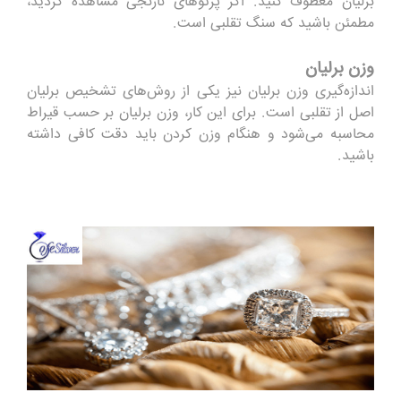
برلیان
معطوف
کنید. اگر پرتوهای نارنجی مشاهده کردید
،
مطم
ئ
ن
باشید
که سنگ تقلبی است.
وزن برلیان
اندازه‌گیری
وزن برلیان نیز یکی از روش
های تشخیص برلیان
اصل از تقلبی است.
بر
ا
ی
این کار،
وزن برلیان بر
حسب
قیراط
مح
ا
سب
ه
م
ی
‌ش
ود
و
ه
نگا
م وزن کردن باید دقت
ک
ا
فی
داشته
باشید.