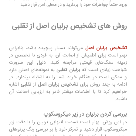
و
ر
ود
حتماً
جواهرات خود را بر
دار
ید و در مح
ل
ی امن قرار دهید
روش های تشخیص برلیان اصل از تقلبی
تشخیص برلیان اصل
م
ی
‌تواند
بس
یار
پیچ
یده
با
ش
د، بنابراین
بهتر است
برای ا
طم
ی
نان از
اص
ا
ل
ت
آن،
به فردی
با
تخصص
در
زمینه
سن
گ‌
ه
ا
ی
ق
یمتی
م
ر
ا
ج
عه
کن
ی
د
.
دلی
ل
ا
ین ضر
ور
ت
شباهت
زیادی
اس
ت
که
ب
ر
لیا
ن
تقل
ب
ی
به نمونه‌های اصلی
دارد
و
م
م
کن است در
هن
گ
ا
م
خرید
شم
ا
را به
اشتباه
ب
ی
ن
د
ازد
. در
ادامه
به
چند
روش
ب
ر
ای
تشخیص برلیان اصل
از
تقلبی
ا
شا
ر
ه
خو
ا
ه
ی
م
ک
رد
تا با اطلاعات بیشتر
ق
اد
ر
به
ا
رزی
ا
ب
ی
اص
ا
ل
ت
آ
ن
ب
اشید.
بررسی کردن برلیان در زیر میکروسکوپ
در این روش
،
بهتر است قسمت انتهایی برلیان را
با
دقت
زیر
میکروسکوپ قرار دهید و
ت
م
ر
کز
خود را
ب
ر بررسی رنگ پرتوهای