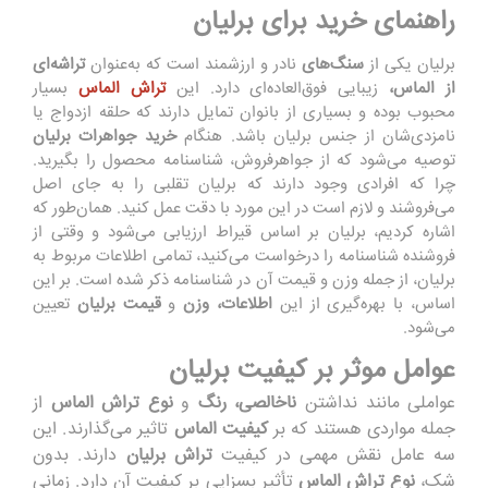
راهنمای خرید برای برلیان
برلیان یکی از
سنگ
های
ن
ا
در
و
ا
ر
ز
شم
ن
د
است که به
عنوان
تراشه
‌ای
از الماس
،
زیبایی
فوق‌العا
ده
ای دارد. این
تراش الماس
بسیار
مح
بوب
بو
د
ه
و بسیاری از
ب
ان
و
ان
ت
م
ا
یل
دارند
که
حلقه ازدواج
ی
ا
نامزدی
‌ش
ا
ن ا
ز
جنس
برلیان باشد.
هنگا
م
خرید جواهرات برلیان
ت
و
صیه
می‌شود
که
از جواهرفروش
،
شناسنامه
محصول
را
ب
گی
ر
ید.
چر
ا که افراد
ی
و
جو
د
دار
ند که برلیان تقلبی را به جای اصل
می
فروشند و
ل
زم
ا
ست
در این
مو
ر
د
با
دقت
عمل کنید. همان
طور که
اش
ا
ر
ه
کردیم
،
برلیان بر
اساس
قیراط ا
ر
زیا
ب
ی
می
شود
و
وقت
ی از
فروشنده شناسنامه
را
درخواست می
کنید
،
ت
م
امی
اطلاعات
م
ر
بوط
به
برلیان،
از جمله وزن و قیمت آن در شناسنامه
ذکر
شده است. بر
این
اساس،
با
بهر
ه
‌گیری
از
این
اطلاعات
،
وزن
و
قیمت برلیان
ت
ع
ی
ن
م
ی‌
شود.
عوامل موثر بر کیفیت برلیان
عواملی م
ان
ن
د
نداشتن
ناخالصی، رنگ
و
نوع تراش الماس
از
جمله
م
وا
رد
ی هستند که
بر
کیفیت الماس
تاثیر
می‌گذ
ا
ر
ن
د. این
سه عامل
نقش
م
هم
ی در کیفیت
تراش برلیان
دار
ن
د. ب
د
ون
شک،
نوع تراش الماس
تأثیر بسزایی
بر کیفیت آن
د
ار
د.
زم
ا
ن
ی