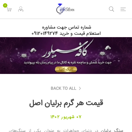
<
0
شماره تماس جهت مشاوره
استعلام قیمت و خرید 09120149274
BACK TO ALL
قیمت هر گرم برلیان اصل
07 شهریور 1402
سنگ برلیان
در
د
ن
ی
ای
جواهرات
به عنوان یکی از سنگ‌های