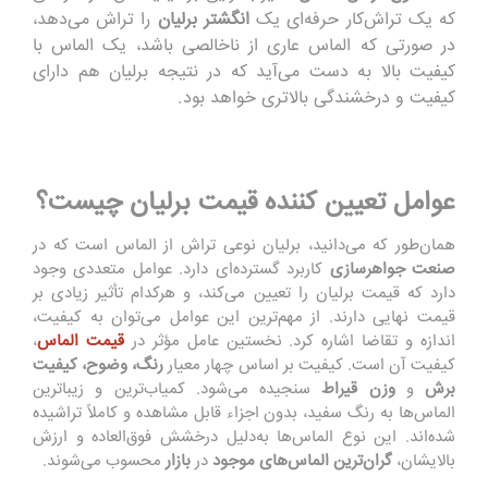
که یک تراش
کار حرفه
ای یک
انگشتر برلیان
را تراش می
دهد
،
در
صورت
ی
ک
ه الماس
عاری از
ناخالصی
ب
اش
د،
یک
الماس با
کیفیت
ب
ا
لا
به دست می‌آید
که در نتیجه برلیان
هم
دارای
کیفیت
و
درخشندگی بالاتری
خواهد بود.
عوامل تعیین کننده قیمت برلیان چیست؟
همان
طور که می
دانید
،
برلیان
نوع
ی تراش از الماس است که در
صنعت جواهرسازی
کاربرد
گستر
د
ه‌
ا
ی
د
ا
رد.
ع
وام
ل
متع
د
دی وجود
دارد که
قیمت برلیان
را
ت
عیی
ن
می‌کند،
و ه
رک
د
ام ت
أثیر
زیا
دی
ب
ر
قیمت نهایی دارند.
از مهم‌ترین این
عوامل
م
ی
ت
وا
ن
ب
ه کیفیت،
اندازه و تقاضا ا
شا
ره کرد
.
نخست
ی
ن
عامل
مؤثر
در
قیمت الماس
،
کیفیت
آن است. کیفیت
بر اساس چهار معیار
رنگ، وضوح، کیفیت
برش
و
وزن قیراط
س
ن
جی
ده
م
ی
شود. کمیاب‌ترین و زیباترین
الماس‌ها به رنگ سفید، بدون اجزاء قابل
مشاهده
و کاملاً تراشیده
شده‌اند. این
نوع
الماس‌ها
به‌دلیل درخشش فوق‌العاده و ارزش
بالایشان،
گران‌ترین الماس‌های موجود
در
بازار
محسوب می‌شوند.