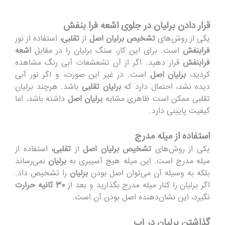
قرار دادن برلیان در جلوی اشعه فرا بنفش
یکی
از روش
های
تشخیص برلیان اصل
از
تقلبی
،
ا
ستف
اد
ه
ا
ز
ن
و
ر
فرابنفش
است. ب
ر
ا
ی
این
ک
ار
،
سنگ برلیان را در مقابل
اشعه
فرابنفش
قرار دهید
.
اگر ا
ز
آن تشعشعات
آبی رنگ مشاهده
کردید
،
برلیان اصل
است. در غیر
این
صورت
،
و
ا
گر
نور آبی
دیده نشد، احتمال دارد
که
برلیان
تقلبی
باشد. هرچند برلیان
تقلبی ممکن است ظاهری مشابه
برلیان
اصل
د
ا
ش
ت
ه
باش
د
،
اما
کیفیت پایینی دارد.
استفاده از میله مدرج
یکی
از
روش
ه
ای
تشخی
ص
ب
رل
ی
ا
ن
اصل
از
تقل
بی،
ا
س
ت
ف
ا
ده
از
می
ل
ه
مدرج
است. ا
ین
میله هیچ آسیب
ر
ی به
برلیان
نمی
‌ر
سا
ند
بلکه
به
وس
یل
ه آن
م
ی
‌تو
ان اصل
بودن
برلیان
را تشخیص داد.
اگر برلیان را کنار میله مدرج
بگ
ذ
ار
ی
د و
بع
د
ا
ز
30 ثانیه
ح
را
ر
ت
ن
گ
ی
رد
،
این نشان
دهنده اصل بودن
آ
ن است.
گذاشتن برلیان در آب