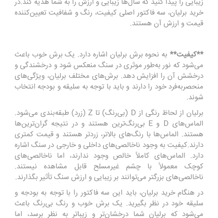
زیبایی را پیدا کنید که سال‌ها زیبایی و ارزش را به شما هدیه کند.در
خرید برلیان، سه فاکتور اصلی کیفیت، رنگ و شفافیت تعیین‌کننده
قیمت و ارزش آن هستند.
**کیفیت**
به نحوه برش برلیان اشاره دارد. یک برش خوب باعث
می‌شود که نور به‌طور موثری در سنگ منعکس شود و درخشندگی و
درخشش آن را افزایش دهد. برش‌های مختلف برلیان، ویژگی‌های
منحصربه‌فرد خود را دارند و باید با توجه به سلیقه و بودجه انتخاب
شوند.
برلیان از لحاظ رنگی از D (بی‌رنگ) تا Z (زرد) طبقه‌بندی می‌شود.
الماس‌های D و E بی‌رنگ‌ترین هستند و در نتیجه گران‌ترین‌ها
هستند. الماس‌ها با رنگ‌های بالاتر، زردتر هستند و قیمت کمتری
دارند.کیفیت به وجود ناخالصی‌های داخلی و خارجی در سنگ اشاره
دارد. الماس‌های کاملاً خالص وجود ندارند، اما ناخالصی‌های
کوچک معمولاً با چشم غیرمسلح قابل مشاهده نیستند.
ناخالصی‌های بزرگتر می‌توانند بر زیبایی و ارزش سنگ تأثیر بگذارند.
در هنگام خرید برلیان، باید این سه فاکتور را با توجه به بودجه و
سلیقه خود در نظر بگیرید. یک برش خوب و رنگ بی‌رنگ باعث
می‌شود که برلیان شما درخشان‌تر و زیباتر به نظر برسد، اما