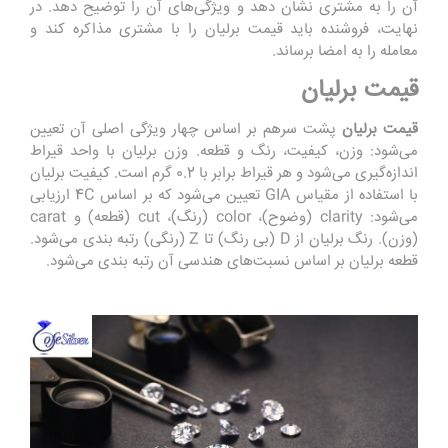
آن را به مشتری نشان دهد و ویژگی‌های آن را توضیح دهد. در
نهایت، فروشنده باید قیمت برلیان را با مشتری مذاکره کند و
معامله را به امضا برساند.
قیمت برلیان
قیمت برلیان
پشت سرهم بر اساس چهار ویژگی اصلی آن تعیین
می‌شود: وزن، کیفیت، رنگ و قطعه. وزن برلیان با واحد قیراط
اندازه‌گیری می‌شود و هر قیراط برابر با 0.2 گرم است. کیفیت برلیان
با استفاده از مقیاس GIA تعیین می‌شود که بر اساس 4C ارزیابی
می‌شود: clarity (وضوح)، color (رنگ)، cut (قطعه) و carat
(وزن). رنگ برلیان از D (بی رنگ) تا Z (رنگی) رتبه بندی می‌شود.
قطعه برلیان بر اساس نسبت‌های هندسی آن رتبه بندی می‌شود.