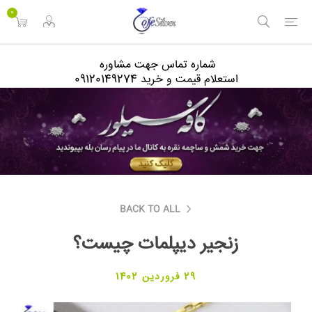
<
0
شماره تماس جهت مشاوره
استعلام قیمت و خرید 09120149274
BACK TO ALL
زنجیر دیپلمات چیست؟
29 فروردین 1402