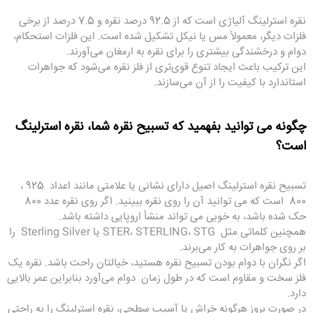
نقره استرلینگ آلیاژی است که از 92.5 درصد نقره و 7.5 درصد از برخی
فلزات دیگر، معمولاً مس یا نیکل تشکیل شده است. این فلزات استحکام،
دوام و درخشندگی بیشتری را برای نقره به ارمغان می‌آورند.
این ترکیب باعث ایجاد تنوع قوی‌تری از فلز نقره می‌شود که جواهرات
استاندارد با کیفیت را از آن می‌سازند.
چگونه می توانید بفهمید که تسبیح نقره شما، نقره استرلینگ
است؟
تسبیح نقره استرلینگ اصیل دارای نشانی یا علامتی مانند اعداد 925 ،
800 است که می توانید آن را روی نقره ببینید. اگر روی نقره عدد 800
حک شده باشد، به خوبی می تواند منشأ اروپایی داشته باشد.
همچنین کلماتی مثل STER، STERLING، STG یا Sterling Silver را
بر روی جواهرات به کار می‌برند.
اگر نگران با دوام بودن تسبیح نقره هستید، خیالتان راحت باشد. نقره یک
فلز سخت و مقاوم است که در طول زمان دوام می‌آورد بنابراین عمر بالایی
دارد.
در صورت بروز هرگونه خراش یا آسیب سطحی، نقره استرلینگ را به راحتی