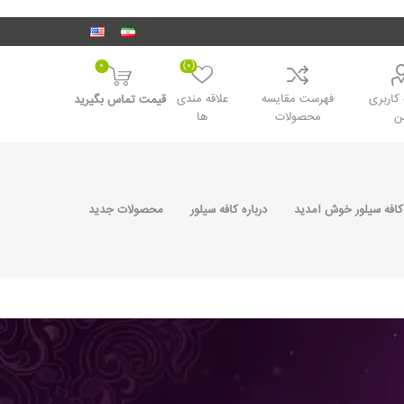
0
(0)
اربری
فهرست مقایسه
علاقه مندی
قیمت تماس بگیرید
ن
محصولات
ها
کافه سیلور خوش آمدید
درباره کافه سیلور
محصولات جدید