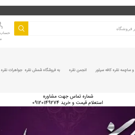
حساب ک
م
 ساچمه نقره کافه سیلور
انجمن نقره
به فروشگاه شمش نقره جواهرات نقره 
شماره تماس جهت مشاوره
استعلام قیمت و خرید 09120149274