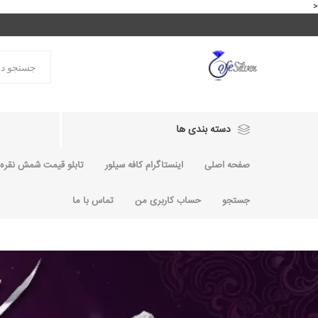
<
دسته بندی ها
صفحه اصلی
اینستاگرام کافه سیلور
تابلو قیمت شمش نقره و
جستجو
حساب کاربری من
تماس با ما