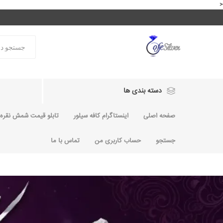
<
دسته بندی ها
صفحه اصلی
اینستاگرام کافه سیلور
تابلو قیمت شمش نقره و
جستجو
حساب کاربری من
تماس با ما