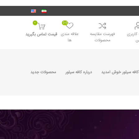
0
(0)
اربری
فهرست مقایسه
علاقه مندی
قیمت تماس بگیرید
ن
محصولات
ها
کافه سیلور خوش آمدید
درباره کافه سیلور
محصولات جدید