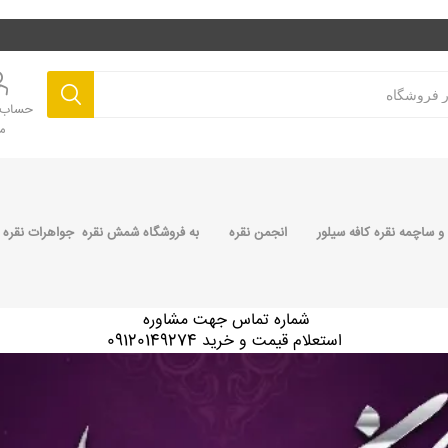
حساب ک
م
 ساچمه نقره کافه سیلور
انجمن نقره
به فروشگاه شمش نقره جواهرات نقره 
شماره تماس جهت مشاوره
استعلام قیمت و خرید 09120149274