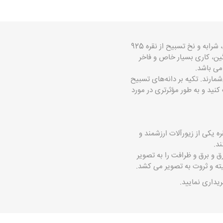
ترک 925 عیار باکیفیت و مرغوب، تسبیح ۳۳ دانه ای بسیار زیبا و خوش دست با تراش کروی براق، شرابه و نخ تسبیح از نقره 925
گین، کاری بسیار خاص و فاخر
شمارند. تکیه بر دانه‌های تسبیح
کنید و به طور مؤثرتری در مورد
 یکی از زیورآلات ارزشمند و
ند.
ق و برق و ظرافت را به تصویر
ته و ثروت به تصویر می کشد.
یداری نمایید.