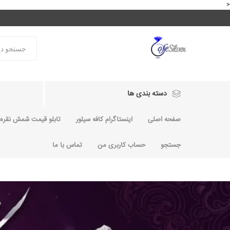
<
دسته بندی ها
صفحه اصلی
اینستاگرام کافه سیلور
تابلو قیمت شمش نقره و
جستجو
حساب کاربری من
تماس با ما