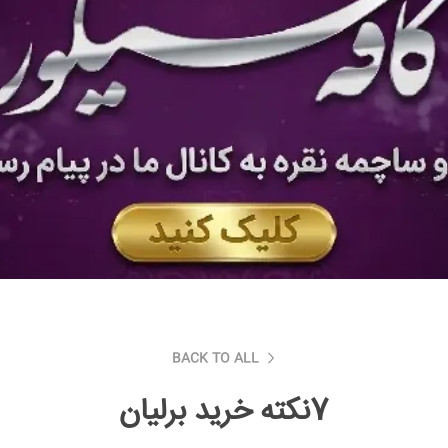
BACK TO ALL
7نکته خرید برلیان