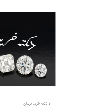
7 نکته
خرید برلیان