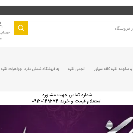
حساب ک
م
 ساچمه نقره کافه سیلور
انجمن نقره
به فروشگاه شمش نقره جواهرات نقره 
شماره تماس جهت مشاوره
استعلام قیمت و خرید 09120149274