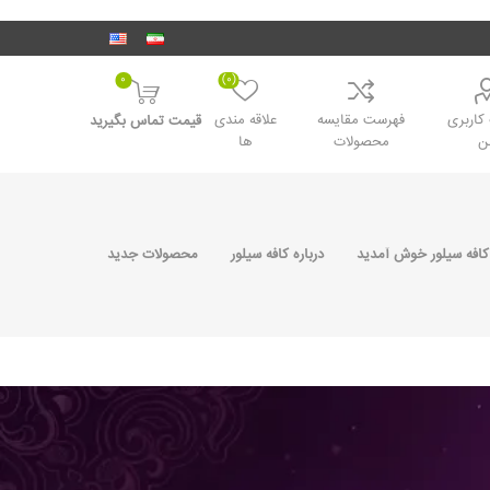
0
(0)
اربری
فهرست مقایسه
علاقه مندی
قیمت تماس بگیرید
ن
محصولات
ها
کافه سیلور خوش آمدید
درباره کافه سیلور
محصولات جدید