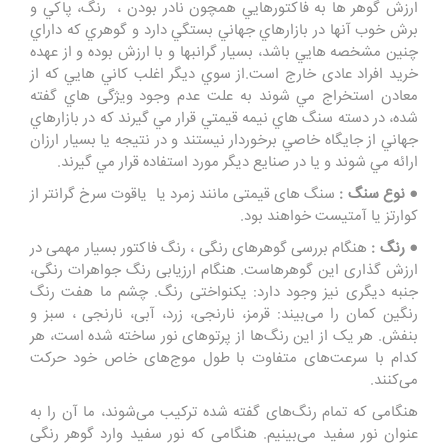
ارزش گوهر ها به فاکتورهايي همچون نادر بودن ، رنگ، پاکي و
برش خوب آنها در بازارهاي جهاني بستگي دارد و گوهري که داراي
چنين مشخصه هايي باشد، بسيار گرانبها و با ارزش بوده و از عهده
خريد افراد عادی خارج است.از سوي ديگر اغلب کاني هايي که از
معادن استخراج مي شوند به علت عدم وجود ویژگی هاي گفته
شده، در دسته سنگ هاي نيمه قيمتي قرار مي گيرند که در بازارهاي
جهاني از جايگاه خاصي برخوردار نیستند و در نتيجه يا بسيار ارزان
ارائه مي شوند و يا در صنايع دیگر مورد استفاده قرار مي گيرند.
● نوع سنگ :
سنگ های قیمتی مانند زمرد یا یاقوت سرخ گرانتر از
کوارتز یا آمتیست خواهند بود.
● رنگ :
هنگام بررسی گوهرهای رنگی ، رنگ فاکتور بسیار مهمی در
ارزش گذاری این گوهرهاست. هنگام ارزیابی رنگ جواهرات رنگی،
جنبه دیگری نیز وجود دارد: یکنواختی رنگ. چشم ما هفت رنگ
رنگین کمان را می‌بیند: قرمز، نارنجی، زرد، آبی، نارنجی ، سبز و
بنفش. هر یک از این رنگ‌ها از پرتوهای نور ساخته شده است، هر
کدام با سرعت‌های متفاوت با طول موج‌های خاص خود حرکت
می‌کنند.
هنگامی که تمام رنگ‌های گفته شده ترکیب می‌شوند، ما آن را به
عنوان نور سفید می‌بینیم. هنگامی که نور سفید وارد گوهر رنگی