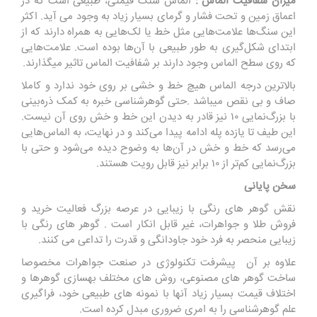
میزان شفافیت الماس :
الماس سنگ قیمتی، طبیعی است که در
اعماق زمین و تحت فشار و گرمای بسیار زیاد به وجود می آید. اکثر
این سنگ‌ها علامت‌هایی مثل خط یا لک‌هایی به همراه دارند که از
ابتدای شکل‌گیری به طور طبیعی با آن‌ها بوده است. علامت‌هایی
که روی سطح الماس وجود دارند بر شفافیت الماس تاثیر میگذارند.
بالاترین درجه الماس هیچ خط و خشی بر روی خود ندارد و کاملا
صاف و بی نقص میباشد .حتی گوهرشناسی خبره به کمک ذره‌بینی
با بزرگ‌نمایی ۱۰ نیز قادر به دیدن این خط و خش روی آن نیست.
این طیف تا یازده پله ادامه پیدا می‌کند و در نهایت، به الماس‌هایی
می‌رسد که خط و خش در آن‌ها به وضوح دیده‌ می‌شود و حتی با
بزرگ‌نمایی کم‌تر از ۱۰ برابر نیز قابل رویت هستند.
سخن پایانی
نقش گوهر های رنگی با زیبایی در عرصه بزرگ فعالیت خرید و
فروش طلا و جواهرات، غیر قابل انکار است . گوهر های رنگی با
زیبایی منحصر به فرد خود جاودانگی و قدرت را تداعی می کنند.
علاوه بر آن پیشرفت تکنولوژی در صنعت جواهرات مخصوصا
ساخت گوهر های مصنوعی، روش های مختلف بهسازی گوهرها و
اختلاف قیمت بسیار زیاد آنها با نمونه های طبیعی خود، فراگیری
علم گوهرشناسی را به امری ضروری مبدل کرده است.