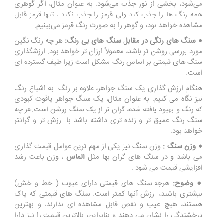
می‌شود، بخشی از نور جذب می‌شود. به عنوان مثال، اگر گوهری
همه رنگ ها را جذب کند ولی قرمز را جذب نکند ،‌ تنها قرمز قابل
مشاهده خواهد بود، و گوهر را به صورت رنگ قرمز می‌بینیم.
● سنگ های رنگی در مقابل سنگ های بی رنگ:
هر چه رنگ نگین
مورد بررسی روشن تر باشد، معمولاً ارزان تر خواهد بود. ارزشگذاری
سنگ های قیمتی بر اساس رنگ مشکل است زیرا طیف گسترده ای
است.
هنگام ارزش گذاری یک سنگ جواهر، علاوه بر رنگ به اشباع رنگ
نیز نگاه می کنیم. به عنوان مثال، یک سنگ جواهر یاقوت کبودی
که رنگ و بهبود یافته شده، گران تر از یک سنگ روشن است.هر چه
سنگ رنگ عمیق تر و زنده تری داشته باشد با ارزش تر و گرانتر
خواهد بود.
● وزن سنگ :
وزن سنگ نیز یکی از مهم ترین عوامل قیمت ‌گذاری
می باشد و در سنگ‌ های گران بها مثل
الماس
، وزن باعث رشد
افزایشی قیمت می شود .
● وضوح:
هرچه سنگ های قیمتی دارای عیوب ( خط و خش)
بیشتری باشند، ارزش آنها کمتر است. سنگ های قیمتی که پاک
هستند، هیچ عیب و نقص قابل مشاهده ای ندارند، و بهترین
درخشندگی را نشان می دهند و بنابراین، بالاترین قیمت را نیز دارا