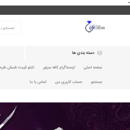
<
دسته بندی ها
صفحه اصلی
اینستاگرام کافه سیلور
تابلو قیمت شمش نقره و
جستجو
حساب کاربری من
تماس با ما