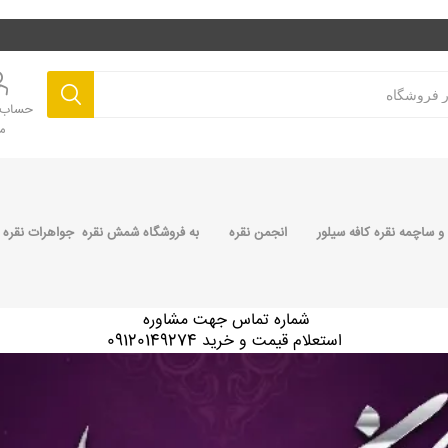
حساب ک
م
 ساچمه نقره کافه سیلور
انجمن نقره
به فروشگاه شمش نقره جواهرات نقره 
شماره تماس جهت مشاوره
استعلام قیمت و خرید 09120149274