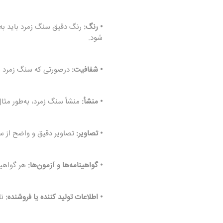
• رنگ:
شود.
• شفافیت:
درصورتی که سنگ زمرد ش
• منشأ:
منشأ سنگ زمرد، به‌طور مثا
• تصاویر:
تصاویر دقیق و واضح از سن
• گواهینامه‌ها و آزمون‌ها:
هر گواهین
• اطلاعات تولید کننده یا فروشنده:
نا