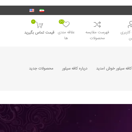
0
(0)
اربری
فهرست مقایسه
علاقه مندی
قیمت تماس بگیرید
ن
محصولات
ها
کافه سیلور خوش آمدید
درباره کافه سیلور
محصولات جدید