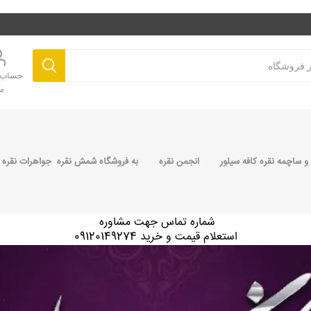
حساب ک
م
 ساچمه نقره کافه سیلور
انجمن نقره
به فروشگاه شمش نقره جواهرات نقره 
شماره تماس جهت مشاوره
استعلام قیمت و خرید 09120149274