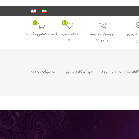
0
(0)
اربری
فهرست مقایسه
علاقه مندی
قیمت تماس بگیرید
ن
محصولات
ها
کافه سیلور خوش آمدید
درباره کافه سیلور
محصولات جدید