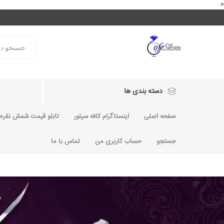
<
دسته بندی ها
صفحه اصلی
اینستاگرام کافه سیلور
تابلو قیمت شمش نقره و
جستجو
حساب کاربری من
تماس با ما