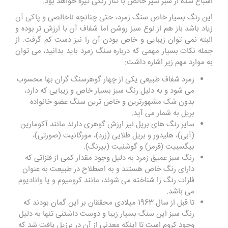
اشباع شده از سبز سیر خالص با تناژ رنگی تیره خواهد بود.
این رنگ بسیار خاص سنگ زمرد، حتی چنانچه ناخالصی و پاکی آن
زیاد باشد باز هم از نوع سبز روشن اما شفاف آن با ارزش تر بوده و
البته نمی توان زیبایی و خاص بودن آن را نیز دست کم گرفت. از
جمله نکات بسیار مهمی که درباره سنگ زمرد باید بدانید، می توان
به موارد مهم زیر اشاره داشت:
زمرد شفاف طبیعی یکی از چهار گوهرسنگ گران بها محسوب
می شود و به دلیل رنگ سبز بسیار خاص و زیبایی که دارد،
بدون شک مشهورترین و خاص ترین سنگ عضو خانواده
بریل به شمار می آید.
سایر رنگ های بریل نیز ارزش گوهری دارند مانند آکومارین
(آبی)، هلیدور و بریل طلایی (زرد)، مورگانیت (صورتی)،
بیگسبیت (قرمز) و گوشنیت (بیرنگ).
رنگ سبز عمیق زمرد به دلیل وجود مقدار کمی از فلزاتی که
دارای رنگ خاص هستند و به اصطلاح در طبیعت به عنوان
فلزات رنگ زا شناخته می شوند، مانند کرومیوم و یا وانادیوم
می باشد.
تا قبل از سال 1963 میلادی محققان بر این گمان بودند که
رنگ سبز این سنگ بسیار زیبا و دوست داشتنی تنها به دلیل
وجود کروم است تا اینکه معدنی از آن در برزیل یافت شد که