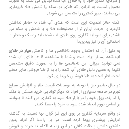
و سرمایه نقدی خود را به طلای آب شده تبدیل می کنند، به صورت
معمول نسبت به افرادی که طلای نو، سکه یا شمش طلا خریداری
می نمایند، ضرر کمتری را متحمل می شوند
.
نکته حائز اهمیت این است که طلای آب شده به خاطر نداشتن
کارمزد و اجرت، ارزان تر از مصنوعات طلا و یا شمش و سکه می
باشد. برای سرمایه گذاری روی طلای آب شده باید ریسک و خطرات
احتمالی آن را نیز بپذیرید!
به دلیل آن که احتمال وجود ناخالصی ها و کاهش
عیار در طلای
آب شده
بسیار زیاد است و شما با مشاهده ظاهر طلای آب شده
نمی توانید میزان این ناخالصی ها را به صورت دقیق مشخص
کنید! به همین دلیل طلای آب شده را باید از طلا فروشی های معتبر
تحت نظر اتحادیه طلا فروشان خریداری کرد.
در حال حاضر نیز با توجه به نوسانات قیمت طلا و افزایش سطح
تورم در جامعه بسیاری از افراد که دیگر توانایی خرید مسکن یا ملک
را ندارند، پول خود را در بازار طلا سرمایه گذاری می کنند تا بتوانند
بر اساس تورم ایجاد شده سرمایه خود را حفظ کنند.
در واقع سرمایه گذاری بر روی این فلز گران بها نسبت به گذشته
افزایش بیشتری پیدا کرده است. در این راستا اگر افراد بدون
داشتن دانش و دقت کافی در این زمینه اقدام به خرید و فروش