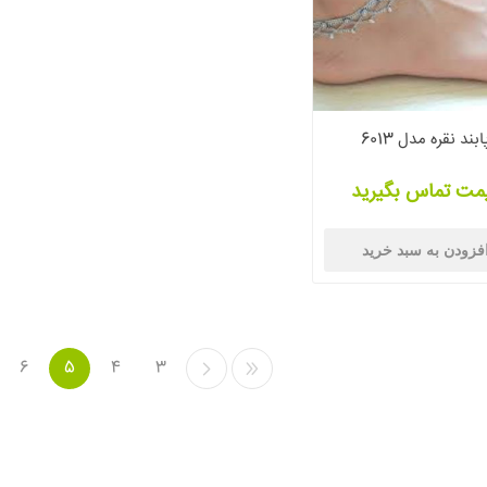
ابند نقره مدل 6013
مت تماس بگیرید
فزودن به سبد خرید
6
5
4
3