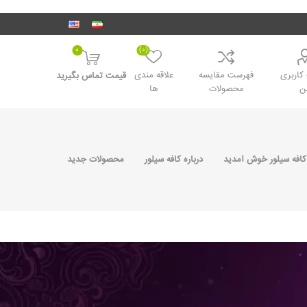
0
(0)
اربری
فهرست مقایسه
علاقه مندی
قیمت تماس بگیرید
ن
محصولات
ها
کافه سیلور خوش آمدید
درباره کافه سیلور
محصولات جدید