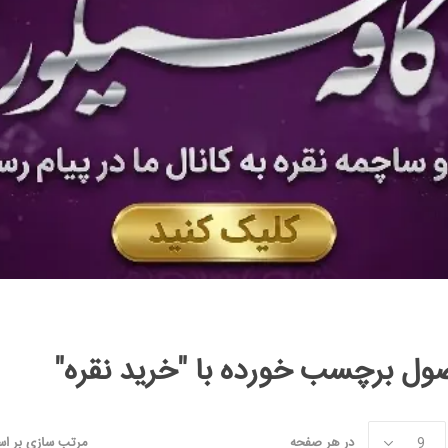
ل برچسب خورده با "خرید نقره"
در هر صفحه
مرتب سازی بر ا