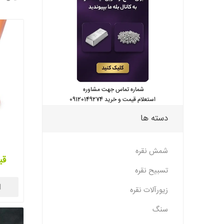
شماره تماس جهت مشاوره
استعلام قیمت و خرید 09120149274
دسته ها
پ
شمش نقره
قی
تسبیح نقره
ا
زیورآلات نقره
سنگ