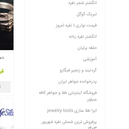
انگشتر شجر نقره
تبریک گوگل
قیمت نواری 1 نقره امروز
انگشتر نقره زنانه
حلقه برلیان
دست
آموزشی
گردنبند و زنجیر فیگارو
قی
پدرخوانده جواهر ایران
ا
فروشگاه اینترنتی طلا و جواهر کافه
سیلور
ابزا طلا سازی jewelry tools
پرفروش ترین شمش نقره شهریور
1403