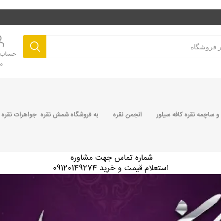
حساب ک
م
 ساچمه نقره کافه سیلور
انجمن نقره
به فروشگاه شمش نقره جواهرات نقره 
شماره تماس جهت مشاوره
استعلام قیمت و خرید 09120149274