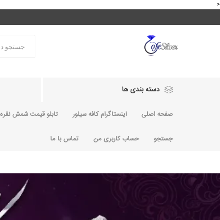
<
دسته بندی ها
صفحه اصلی
اینستاگرام کافه سیلور
تابلو قیمت شمش نقره و
جستجو
حساب کاربری من
تماس با ما