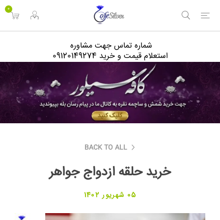
<
0
شماره تماس جهت مشاوره
استعلام قیمت و خرید 09120149274
BACK TO ALL
خرید حلقه ازدواج جواهر
05 شهریور 1402