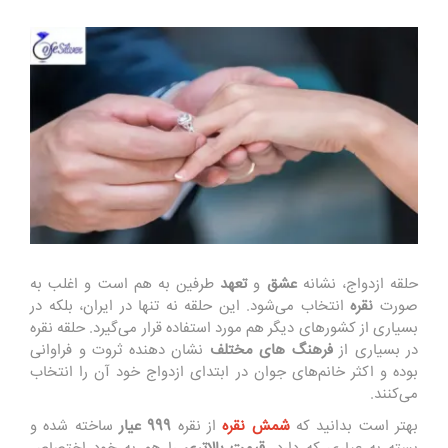
حلقه ازدواج، نشانه
عشق
و
تعهد
طرفین به هم است و اغلب به
صورت
نقره
انتخاب می‌شود. این حلقه نه تنها در ایران، بلکه در
بسیاری از کشورهای دیگر هم مورد استفاده قرار می‌گیرد. حلقه نقره
در بسیاری از
فرهنگ های مختلف
نشان دهنده ثروت و فراوانی
بوده و اکثر خانم‌های جوان در ابتدای ازدواج خود آن را انتخاب
می‌کنند.
بهتر است بدانید که
شمش نقره
از نقره
999 عیار
ساخته شده و