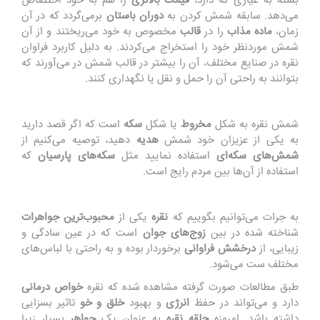
بسته به عیاری که دارد،
قیمت
بالاتری
را هم به خود اختصاص
می‌دهد. سابقه شمش کردن به
دوران باستان
برمی‌گردد که در آن
زمان،
ماده مذاب
را در
قالب
مخصوص به خود می‌ریختند و از آن
شمش موردنظر خود را استخراج می‌کردند. به دلیل کاربرد فراوان
نقره در صنایع مختلف، آن را بیشتر در قالب شمش در می‌آورند که
بتوانند به راحتی آن را حمل و نقل یا نگهداری کنند.
شمش نقره به شکل
مخروط
یا شکل
سکه
است که اگر قصد دارید
به یکی از عزیزان خود شمش
هدیه
دهید، توصیه می‌کنیم از
شمش‌های سکه‌ای
استفاده نمایید مثل
سکه‌های پارسیان
که
استفاده از آن‌ها بین مردم رایج است.
به جرات می‌توانیم بگوییم که
نقره
یکی از
محبوب‌ترین جواهرات
شناخته شده در بین
زوج‌های جوان
است که در عین سادگی و
زیبایی، از
درخشش فراوانی
برخوردار بوده و به راحتی با لباس‌های
مختلف ست می‌شود.
طبق مطالعات صورت گرفته مشاهده شده که نقره
خواص درمانی
دارد و می‌تواند در حفظ
انرژی
و بهبود
خلق و خو
تاثیر بسزایی
داشته باشد. امروزه
حلقه نقره
به عنوان یک
جواهر
بسیار زیبا