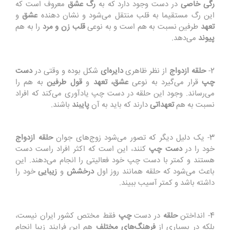
رگی خاصی
در دست وجود دارد که به
رگ عشق
معروف است که
این رگ مستقیما به قلب منتقل می‌شود و نشان دهنده
عشق
و
تعهد
طرفین نسبت به هم است و به نوعی
قلب زن و مرد
را به هم
پیوند
می‌دهد.
2-
حلقه ازدواج
از نظر ظاهری
دایره‌ای
شکل بوده و وقتی در
دست
چپ
قرار می‌گیرد به نوعی
عشق،
تعهد
و
قول طرفین
به هم را
می‌رساند. وجود این حلقه در دست چپ یادآوری می‌کند که افراد
نسبت به هم
تعهداتی
دارند که باید به آن
پایبند
باشند.
3- یک دلیل دیگر که تصور می‌شود زوج‌های جوان
حلقه ازدواج
خود را در
دست چپ
کنند، این است که اکثر افراد راست دست
هستند و کمتر با دست چپ خود فعالیتی را انجام می‌دهند. این
باعث می‌شود که حلقه همانند روز اول
درخشش
و
زیبایی
خود را
داشته باشد و کمتر آسیب ببیند.
4- انداختن
حلقه
در دست
چپ
فقط مختص کشور ایران نیست،
بلکه در بسیاری از
فرهنگ‌های مختلف
هم این فرایند زیبا انجام