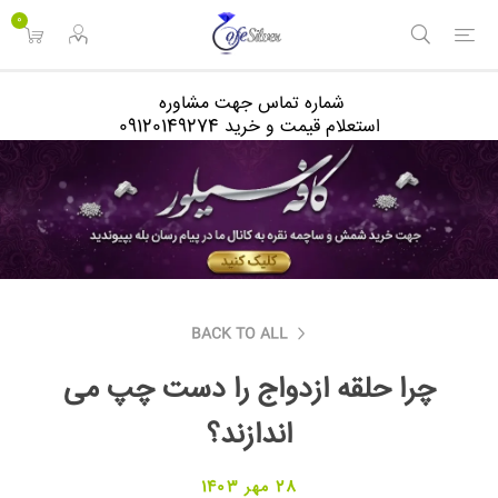
<
0
شماره تماس جهت مشاوره
استعلام قیمت و خرید 09120149274
BACK TO ALL
چرا حلقه ازدواج را دست چپ می
اندازند؟
28 مهر 1403