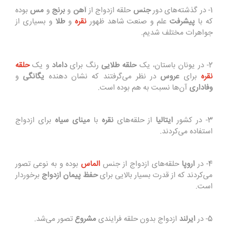
1- در گذشته‌های دور
جنس
حلقه ازدواج از
آهن
و
برنج
و
مس
بوده
که با
پیشرفت
علم و صنعت شاهد ظهور
نقره
و
طلا
و بسیاری از
جواهرات مختلف شدیم.
2- در یونان باستان، یک
حلقه طلایی
رنگ برای
داماد
و یک
حلقه
نقره
برای
عروس
در نظر می‌گرفتند که نشان دهنده
یگانگی
و
وفاداری
آن‌ها نسبت به هم بوده است.
3- در کشور
ایتالیا
از حلقه‌های
نقره
با
مینای سیاه
برای ازدواج
استفاده می‌کردند.
4- در
اروپا
حلقه‌های ازدواج از جنس
الماس
بوده و به نوعی تصور
می‌کردند که از قدرت بسیار بالایی برای
حفظ پیمان ازدواج
برخوردار
است.
5- در
ایرلند
ازدواج بدون حلقه فرایندی
مشروع
تصور می‌شد.