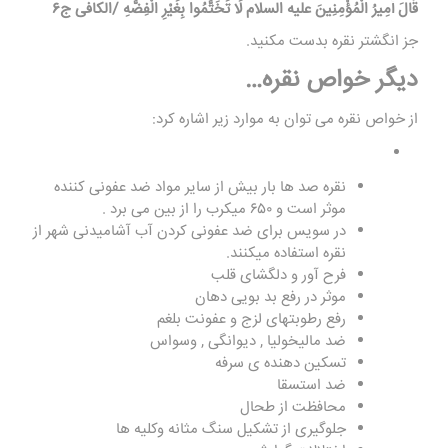
قَالَ أَمِیرُ الْمُؤْمِنِینَ علیه السلام لَا تَخَتَّمُوا بِغَیْرِ الْفِضَّهِ /الکافی ج
۶
جز انگشتر نقره بدست مکنید.
دیگر خواص نقره…
از خواص نقره می توان به موارد زیر اشاره کرد:
نقره صد ها بار بیش از سایر مواد ضد عفونی کننده
موثر است و ۶۵۰ میکرب را از بین می برد .
در سویس برای ضد عفونی کردن آب آشامیدنی شهر از
نقره استفاده میکنند.
فرح آور و دلگشای قلب
موثر در رفع بد بویی دهان
رفع رطوبتهای لزج و عفونت بلغم
ضد مالیخولیا , دیوانگی , وسواس
تسکین دهنده ی سرفه
ضد استسقا
محافظت از طحال
جلوگیری از تشکیل سنگ مثانه وکلیه ها