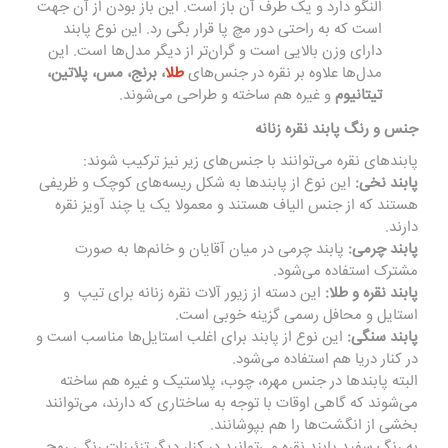
النگو دارد و یک طرف آن باز است. این باز بودن از آن جهت
است که به راحتی دور مچ پا قرار بگی رد. این نوع پابند
دارای وزن بالایی است و گران‌تر از دیگر مدل‌ها است. این
مدل‌ها علاوه بر
نقره
در جنس‌های
طلا
، برنج، مس، پلاتین،
تیتانیوم
و غیره هم ساخته و طراحی می‌شوند.
جنس و رنگ پابند نقره زنانه
پابندهای نقره می‌توانند با جنس‌های زیر نیز ترکیب شوند:
پابند نخی:
این نوع از پابندها به شکل ریسه‌های کوچک و ظریفی
هستند که از جنس الیاف هستند و معمولا یک یا چند آویز نقره
دارند.
پابند چرمی:
پابند چرمی در میان آقایان و خانم‌ها به صورت
مشترک استفاده می‌شود.
پابند نقره و طلا:
این دسته از زیور آلات نقره زنانه برای تیپ و
استایل و محافل رسمی گزینه خوبی است.
پابند سنگی:
این نوع از پابند برای اغلب استایل‌ها مناسب است و
در کنار دریا هم استفاده می‌شود.
البته پابندها در جنس مهره، چوب، پلاستیک و غیره هم ساخته
می‌شوند که گاهی اوقات با توجه به ساختاری که دارند، می‌توانند
بخشی از انگشت‌ها را هم بپوشانند.
به رنگ سفید پابند نقره می‌توانید در کنار دیگر تزئینات رنگی روح