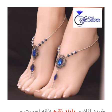
خرید آنلاین
پابند نقره
زنانه اسپرت و