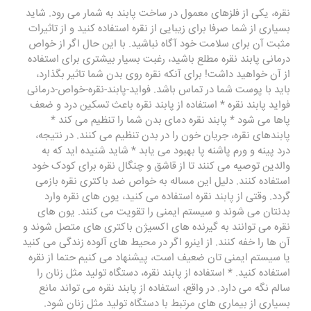
نقره، یکی از فلزهای معمول در ساخت پابند به شمار می رود. شاید
بسیاری از شما صرفا برای زیبایی از نقره استفاده کنید و از تاثیرات
مثبت آن برای سلامت خود آگاه نباشید. با این حال اگر از خواص
درمانی پابند نقره مطلع باشید، رغبت بسیار بیشتری برای استفاده
از آن خواهید داشت! برای آنکه نقره روی بدن شما تاثیر بگذارد،
باید با پوست شما در تماس باشد. فواید-پابند-نقره-خواص-درمانی
فواید پابند نقره * استفاده از پابند نقره باعث تسکین درد و ضعف
پاها می شود * پابند نقره دمای بدن شما را تنظیم می کند *
پابندهای نقره، جریان خون را در بدن تنظیم می کنند. در نتیجه،
درد پینه و ورم پاشنه پا بهبود می یابد * شاید شنیده اید که به
والدین توصیه می کنند تا از قاشق و چنگال نقره برای کودک خود
استفاده کنند. دلیل این مساله به خواص ضد باکتری نقره بازمی
گردد. وقتی از پابند نقره استفاده می کنید، یون های نقره وارد
بدنتان می شوند و سیستم ایمنی را تقویت می کنند. یون های
نقره می توانند به گیرنده های اکسیژن باکتری های متصل شوند و
آن ها را خفه کنند. از اینرو اگر در محیط های آلوده زندگی می کنید
یا سیستم ایمنی تان ضعیف است، پیشنهاد می کنیم حتما از نقره
استفاده کنید. * استفاده از پابند نقره، دستگاه تولید مثل زنان را
سالم نگه می دارد. در واقع، استفاده از پابند نقره می تواند مانع
بسیاری از بیماری های مرتبط با دستگاه تولید مثل زنان شود.