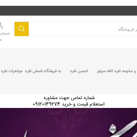
حساب ک
م
 ساچمه نقره کافه سیلور
انجمن نقره
به فروشگاه شمش نقره جواهرات نقره 
شماره تماس جهت مشاوره
استعلام قیمت و خرید 09120149274