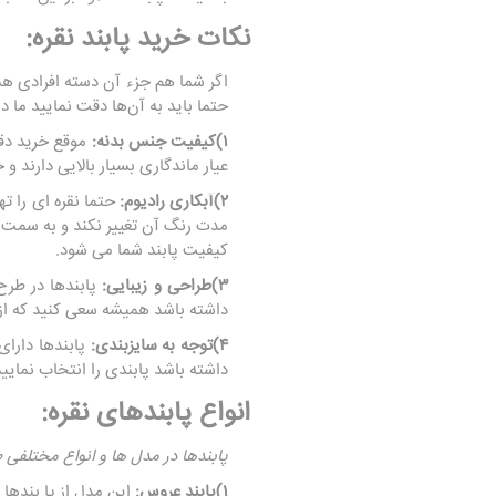
نکات خرید پابند نقره:
اگر شما هم جزء آن دسته افرادی هست
حتما باید به آن‌ها دقت نمایید ما 
۱)کیفیت جنس بدنه:
عیار ماندگاری بسیار بالایی دارند
۲)آبکاری رادیوم:
حتما نقره ای را ته
مدت رنگ آن تغییر نکند و به سمت ک
کیفیت پابند شما می شود.
۳)طراحی و زیبایی:
پابندها در طرح‌
داشته باشد همیشه سعی کنید که از 
۴)توجه به سایزبندی:
پابندها دارای
داشته باشد پابندی را انتخاب نمایید
انواع پابندهای نقره:
پابندها در مدل ها و انواع مختلفی 
۱)پابند عروس:
این مدل از پا بندها