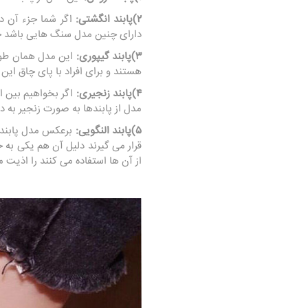
۲)پابند انگشتی:
اگر شما جزء آن دس
دارای چنین مدل سنگ هایی باشد ح
۳)پابند گیپوری:
این مدل همان طور 
هستند و برای افراد با پای چاق این م
۴)پابند زنجیری:
اگر بخواهیم بین ان
مدل از پابندها به صورت زنجیر به دو
۵)پابند النگویی:
برعکس مدل پابندها
قرار می گیرند دلیل آن هم یکی به 
از آن ها استفاده می کنند را اذیت م