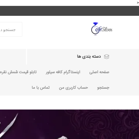
<
دسته بندی ها
صفحه اصلی
اینستاگرام کافه سیلور
تابلو قیمت شمش نقره و
جستجو
حساب کاربری من
تماس با ما