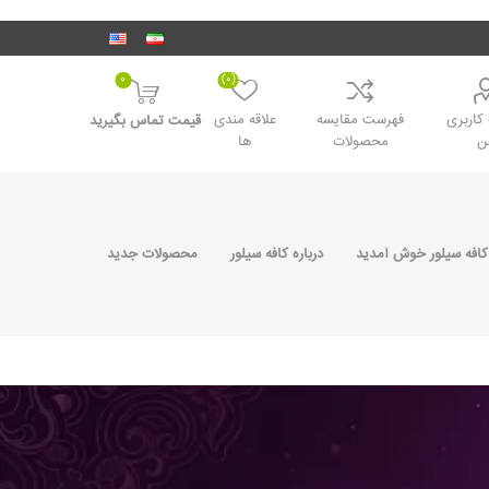
0
(0)
اربری
فهرست مقایسه
علاقه مندی
قیمت تماس بگیرید
ن
محصولات
ها
کافه سیلور خوش آمدید
درباره کافه سیلور
محصولات جدید