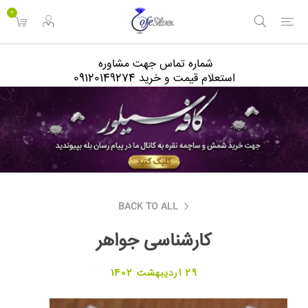
<
0
شماره تماس جهت مشاوره
استعلام قیمت و خرید 09120149274
BACK TO ALL
کارشناسی جواهر
29 اردیبهشت 1402