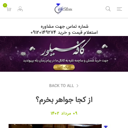
<
0
شماره تماس جهت مشاوره
استعلام قیمت و خرید 09120149274
BACK TO ALL
از کجا جواهر بخرم؟
09 مرداد 1402