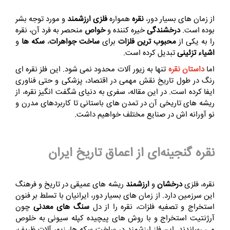
از زمان‌ های بسیار دور،
نقره
همواره
فلزی ارزشمند
و مورد توجه بشر
بوده است.
درخشندگی
خیره‌ کننده و
خواص
منحصر به فرد آن، نقره
را به یکی از
محبوب‌ ترین فلزات
برای
ساخت جواهرات
،
سکه‌ ها
و
اشیاء تزئینی
تبدیل کرده است.
اما
داستان نقره
تنها به زیور آلات محدود نمی‌ شود. این فلز نقره‌ ای
رنگ در طول تاریخ نقش مهمی در اقتصاد، پزشکی و حتی فناوری
ایفا کرده است. در این مقاله، سفری به دنیای شگفت‌ انگیز نقره، از
ریشه‌ های تاریخی آن در تمدن‌ های باستانی تا کاربردهای مدرن و
نو آورانه‌ اش در صنایع مختلف خواهیم داشت.
نقره گنجینه‌ای از اعماق تاریخ ایران
نقره، فلزی
درخشان
و
ارزشمند
ریشه‌‌ های عمیقی در تاریخ و فرهنگ
این سرزمین دارد. از زمان‌ های بسیار دور، ایرانیان با تسلط بر فنون
استخراج و تصفیه فلزات، نقره را از دل
سنگ‌ های معدنی
چون
آرژنتیت استخراج و با روش‌ های پیچیده کپله‌ سیونی به خلوص
می‌ رساندند. این فلز ارزشمند در ساخت سکه‌ ها، زیور آلات ظریف،