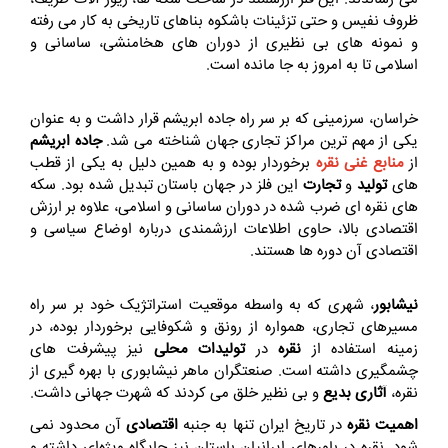
ظروف نفیس و حتی تزئینات باشکوه بناهای تاریخی به کار می‌ رفته
و نمونه‌ های بی‌ نظیری از دوران‌ های هخامنشی، ساسانی و
اسلامی تا به امروز به جا مانده است.
خراسان، سرزمینی که بر سر راه جاده ابریشم قرار داشت و به عنوان
یکی از مهم‌ ترین مراکز تجاری جهان شناخته می‌ شد.
جاده ابریشم
از
منابع غنی نقره
برخوردار بوده و به همین دلیل به یکی از قطب‌
های
تولید
و
تجارت
این فلز در جهان باستان تبدیل شده بود. سکه‌
های نقره‌ ای ضرب شده در دوران ساسانی و اسلامی، علاوه بر ارزش
اقتصادی بالا، حاوی اطلاعات ارزشمندی درباره اوضاع سیاسی و
اقتصادی آن دوره‌ ها هستند.
نیشابور
، شهری که به واسطه موقعیت استراتژیک خود بر سر راه
مسیرهای تجاری، همواره از رونق و شکوفایی برخوردار بوده، در
زمینه استفاده از
نقره
در
تولیدات محلی
نیز پیشرفت‌ های
چشمگیری داشته است. صنعتگران ماهر نیشابوری با بهره‌ گیری از
نقره،
آثاری بدیع
و بی‌ نظیر خلق می‌ کردند که شهرت جهانی داشت.
اهمیت نقره
در تاریخ ایران تنها به جنبه
اقتصادی
آن محدود نمی‌
شود. نقره در باورهای ایرانیان باستان نیز جایگاه ویژه‌ای داشته و