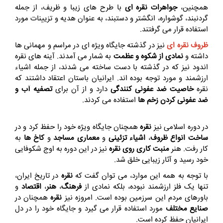
همچنین،
جواهرات نقره ای
با طرح های زیبا و ظریف، از جمله
گردنبند، گوشواره، انگشتر و دستبند، به عنوان هدیه و تزیینات مورد
استفاده قرار می گرفتند.
ظروف نقره ای
نیز در گذشته جایگاه ویژه ای در مراسم و مهمانی ها
داشته و
نمادی از شکوه و عظمت
به شمار می آمدند. آینه های نقره
اندود نیز که در گذشته با دست ساخته می شدند، از جمله اشیاء
ارزشمند و مورد توجه بوده اند. ایرانیان باستان اعتقاد داشتند که
نقره
خاصیت ضد عفونی کنندگی
دارد و از آن برای
تصفیه آب و
ضد عفونی کردن زخم ها
استفاده می کردند.
در دوره اسلامی نیز
نقره
همچنان جایگاه ویژه خود را حفظ کرد و در
ساخت انواع ظروف
،
اشیاء تزئینی
و
معماری مساجد
و
کاخ ها
به
کار رفت. هنر
منبت کاری روی نقره
نیز در این دوره به اوج شکوفایی
خود رسید و آثار زیبایی خلق شد.
با توجه به همه این موارد، می توان گفت که
نقره
در تاریخ ایران،
تنها یک فلز ارزشمند نبوده، بلکه نمادی از
فرهنگ
،
هنر
،
اقتصاد
و
باورهای مردم این سرزمین بوده است. امروزه نیز
نقره
همچنان در
صنایع مختلف
مورد استفاده قرار می گیرد و جایگاه خود را در دل
ایرانیان حفظ کرده است.