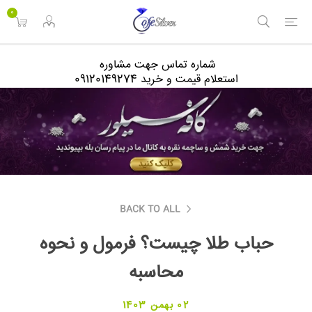
<
0
شماره تماس جهت مشاوره
استعلام قیمت و خرید 09120149274
BACK TO ALL
حباب طلا چیست؟ فرمول و نحوه
محاسبه
02 بهمن 1403