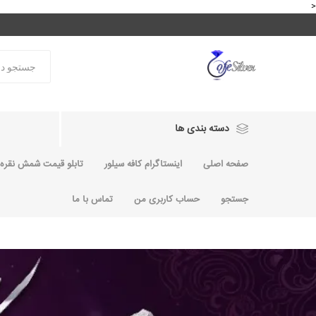
<
دسته بندی ها
صفحه اصلی
اینستاگرام کافه سیلور
تابلو قیمت شمش نقره و
جستجو
حساب کاربری من
تماس با ما