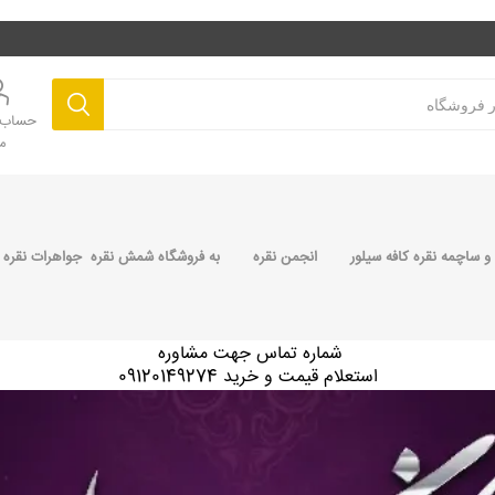
حساب ک
م
 ساچمه نقره کافه سیلور
انجمن نقره
به فروشگاه شمش نقره جواهرات نقره 
شماره تماس جهت مشاوره
استعلام قیمت و خرید 09120149274