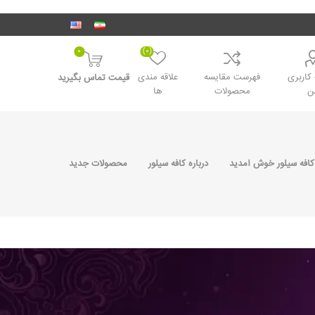
0
(0)
اربری
فهرست مقایسه
علاقه مندی
قیمت تماس بگیرید
ن
محصولات
ها
کافه سیلور خوش آمدید
درباره کافه سیلور
محصولات جدید