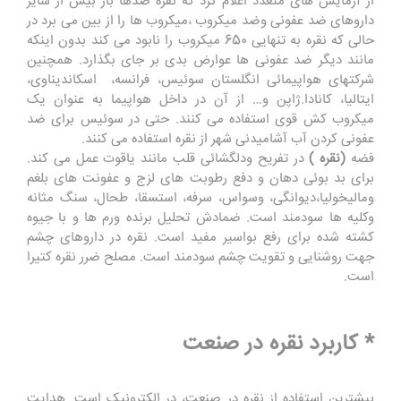
از آزمایش های متعدد اعلام کرد که نقره صدها بار بیش از سایر
داروهای ضد عفونی وضد میکروب ،میکروب ها را از بین می برد در
حالی که نقره به تنهایی 650 میکروب را نابود می کند بدون اینکه
مانند دیگر ضد عفونی ها عوارض بدی بر جای بگذارد. همچنین
شرکتهای هواپیمائی انگلستان سوئیس، فرانسه، اسکاندیناوی،
ایتالیا، کانادا.ژاپن و… از آن در داخل هواپیما به عنوان یک
میکروب کش قوی استفاده می کنند. حتی در سوئیس برای ضد
عفونی کردن آب آشامیدنی شهر از نقره استفاده می کنند.
فضه
(نقره )
در تفریح ودلگشائی قلب مانند یاقوت عمل می کند.
برای بد بوئی دهان و دفع رطوبت های لزج و عفونت های بلغم
ومالیخولیا،دیوانگی، وسواس، سرفه، استسقا، طحال، سنگ مثانه
وکلیه ها سودمند است. ضمادش تحلیل برنده ورم ها و با جیوه
کشته شده برای رفع بواسیر مفید است. نقره در داروهای چشم
جهت روشنایی و تقویت چشم سودمند است. مصلح ضرر نقره کتیرا
است.
* کاربرد نقره در صنعت
بیشترین استفاده از نقره در صنعت، در الکترونیک است. هدایت