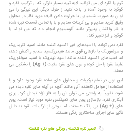
کرم یا نقره ای می توانید لایه تیره بسیار نازکی که از ترکیب نقره و
گوگرد به وجود آمده را پاک کنید.از طرف دیگر، این تیرگی را می
توان به صورت شیمیایی با حرارت دادن ظرف مورد نظر در محلول
رقیق کلرید سدیم و بی کربنات سدیم و یا با تماس قسمت تیره شده
با فلز واکنش پذیرتر مانند آلومینیوم انجام داد که می تواند با
گوگرد و فلز تغییر کند.
نقره نمی تواند با اسیدهای غیر اکسید کننده مانند اسید کلریدریک
و سولفوریک یا بازهای قوی مانند هیدروکسید سدیم واکنش دهد،
اما اسیدهای اکسید کننده مانند اسید نیتریک یا اسید سولفوریک
غلیظ نقره را حل کرده و یون های نقره مثبت
(+ Ag)
را تشکیل می
دهند.
این یون در تمام ترکیبات و محلول های ساده نقره وجود دارد و با
استفاده از عوامل کاهنده آلی مانند آنچه در آینه های نقره دیده می
شود، تقریباً به راحتی می توان آن را به فلز آزاد تبدیل کرد. برای
آبکاری نقره، بازسازی یون های کمپلکس نقره مورد نیاز است. یون
های
(+ Ag)
بی رنگ هستند، اما برخی از ترکیبات نقره به دلیل
تأثیر سایر اجزای ساختاری رنگی هستند.
تعمیر نقره شکسته
,
ویژگی های نقره شکسته