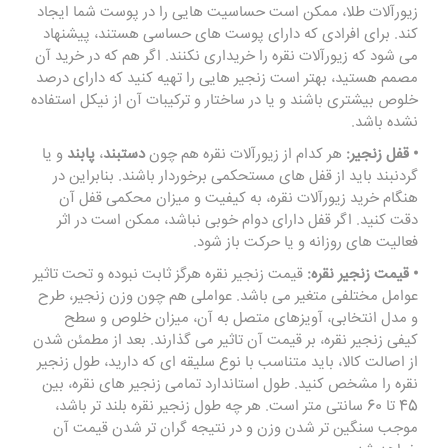
زیورآلات طلا، ممکن است حساسیت هایی را در پوست شما ایجاد
کند. برای افرادی که دارای پوست های حساسی هستند، پیشنهاد
می شود که زیورآلات نقره را خریداری نکنند. اگر هم که در خرید آن
مصمم هستید، بهتر است زنجیر هایی را تهیه کنید که دارای درصد
خلوص بیشتری باشند و یا در ساختار و ترکیبات آن از نیکل استفاده
نشده باشد.
• قفل زنجیر:
هر کدام از زیورآلات نقره هم چون
دستبند
،
پابند
و یا
گردنبند باید از قفل های مستحکمی برخوردار باشند. بنابراین در
هنگام خرید زیورآلات نقره، به کیفیت و میزان محکمی قفل آن
دقت کنید. اگر قفل دارای دوام خوبی نباشد، ممکن است در اثر
فعالیت های روزانه و یا حرکت باز شود.
• قیمت زنجیر نقره:
قیمت زنجیر نقره هرگز ثابت نبوده و تحت تاثیر
عوامل مختلفی متغیر می باشد. عواملی هم چون وزن زنجیر، طرح
و مدل انتخابی، آویزهای متصل به آن، میزان خلوص و سطح
کیفی زنجیر نقره، بر قیمت آن تاثیر می گذارند. بعد از مطمئن شدن
از اصالت کالا، باید متناسب با نوع سلیقه ای که دارید، طول زنجیر
نقره را مشخص کنید. طول استاندارد تمامی زنجیر های نقره، بین
45 تا 60 سانتی متر است. هر چه طول زنجیر نقره بلند تر باشد،
موجب سنگین تر شدن وزن و در نتیجه گران تر شدن قیمت آن