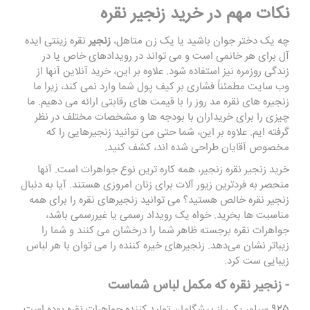
نکات مهم در خرید زنجیر نقره
چه یک دختر جوان باشید یا یک زن متاهل،
زنجیر
نقره زینتی ایده
آل برای هر خانمی است و می تواند در رویدادهای خاص یا در
زندگی روزمره نیز استفاده شود. علاوه بر این، خرید آنلاین آنها از
وب سایت مطمئناً فشاری بر کیف پول شما وارد نمی کند، زیرا ما
زنجیره های نقره مد روز را با قیمت های رقابتی ارائه می دهیم. ما
چیزی را برای خریداران با بودجه ها و مشخصات مختلف در نظر
گرفته ایم. علاوه بر این، شما حتی می توانید زنجیرهایی را که
مخصوص آقایان طراحی شده اند، کشف کنید.
خرید زنجیر نقره زنجیر، همه کاره ترین نوع جواهرات است. آنها
منحصر به فردترین زیور آلات برای زنان امروزی هستند. آیا به دنبال
زنجیر نقره خالص هستید؟ می‌ توانید زنجیرهای نقره‌ را برای همه
مناسبت ‌ها بخرید. خواه یک رویداد رسمی یا غیررسمی باشد،
جواهرات نقره‌ برجسته ظاهر شما را درخشان می ‌کنند و شما را
زیباتر نشان می‌دهد. زنجیرهای خیره کننده را می توان با هر لباس
زیبایی ست کرد.
- زنجیر نقره که مکمل لباس شماست
925 سیلور یکی از پیشگامان تولید کننده جواهرات نقره بوده است.