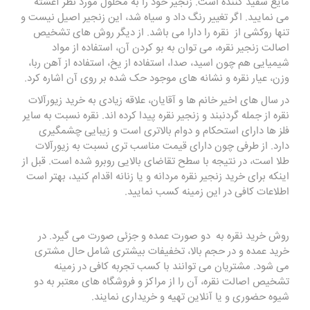
مایع سفید کننده است. زنجیر خود را به محلول مورد نظر آغشته
می نمایید. اگر تغییر رنگ داد و سیاه شد، این زنجیر اصیل نیست و
تنها روکشی از نقره را دارا می باشد. از دیگر روش های تشخیص
اصالت زنجیر نقره، می توان به بو کردن آن، استفاده از مواد
شیمیایی هم چون اسید، صدا، استفاده از یخ، استفاده از آهن ربا،
وزن، عیار نقره و نشانه های موجود حک شده بر روی آن اشاره کرد.
در سال های اخیر خانم ها و آقایان، علاقه زیادی به خرید زیورآلات
نقره از جمله گردنبند و زنجیر نقره پیدا کرده اند. نقره نسبت به سایر
فلز ها دارای استحکام و دوام بالاتری است و زیبایی چشمگیری
دارد. از طرفی چون دارای قیمت مناسب تری نسبت به زیورآلات
طلا است، در نتیجه با سطح تقاضای بالایی روبرو شده است. قبل از
اینکه برای خرید زنجیر نقره مردانه و یا زنانه اقدام کنید، بهتر است
اطلاعات کافی در این زمینه کسب نمایید.
روش خرید نقره به دو صورت عمده و جزئی صورت می گیرد. در
خرید عمده و در حجم بالا، تخفیفات بیشتری شامل حال مشتری
می شود. مشتریان می توانند با کسب تجربه کافی در زمینه
تشخیص اصالت نقره، آن را از مراکز و فروشگاه های معتبر به دو
شیوه حضوری و یا آنلاین تهیه و خریداری نمایند.