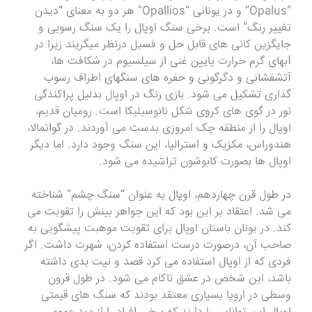
“Opalus” و در یونانی “Opallios” هر دو به معنای “دیدن
تغییر رنگ” است. برخی سنگ اوپال را یک سنگ رسوبی و
جایگزین کانی های قابل حل و فسیل درنظر میگریند زیرا در
آبهای گرم حرارت پایین غنی از سیلسیوم در شکافت ها،
آتشفشانی و دگرگونی و حفره های سنگهای اطراف رسوب
گذاری تشکیل می شود. بازی رنگ در اوپال بدليل پراکندگی
نور در گوی های کروی شکل نانوسیلیکا است. رومیان قدیم،
اوپال را از منطقه چک امروزی بدست می آوردند. در گواتمالا،
هندوراس، مکزیک و استراليا، این سنگ وجود دارد. اما دیگر
اوپال ها بصورت کابوشون تراشیده می شود.
در طول قرن چهاردهم، اوپال به عنوان “سنگ چشم” شناخته
می شد. اعتقاد بر این بود که این جواهر بینش را تقویت می
کند. در یونان باستان اوپال برای تقویت موهبت پیشگویی به
صاحب آن، درصورت درست استفاده کردن، شهرت داشت. اگر
فردی که از اوپال استفاده می کرد قصد و نیت بدی داشته
باشد، این شخص در عشق ناکام می شود. در طول قرون
وسطی در اروپا بسیاری معتقد بودند که سنگ های قیمتی