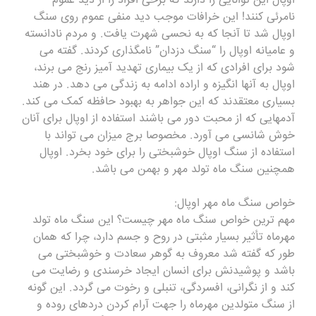
اوپال این توانایی را دارند که برخی افراد را از دید عموم
نامرئی کنند! این خرافات موجب دید منفی عموم روی سنگ
اوپال شد تا آنجا که به نحسی شهرت یافت. و مردم نادانسته
و عامیانه اوپال را “سنگ دزدان” نامگذاری کردند. گفته می
شود برای افرادی که از یک بیماری تهدید آمیز رنج می برند،
اوپال به آنها انگیزه و اراده ادامه به زندگی می دهد. در هند
بسیاری معتقدند که این جواهر به بهبود حافظه کمک می کند.
آدمهایی که از محبت دور می باشند استفاده از اوپال برای آنان
خوش شانسی می آورد. مخصوصا برج میزان می تواند با
استفاده از سنگ اوپال خوشبختی را برای خود بخرد. اوپال
همچنین سنگ ماه تولد مهر و بهمن می باشد.
خواص سنگ ماه مهر اوپال:
مهم ترین خواص سنگ ماه مهر چیست؟ این‌ سنگ ماه تولد
مهرماه تأثیر بسیار مثبتی‌ در روح‌ و جسم دارد، چرا که همان‌
طور که‌ گفته شد معروف به‌ گوهر سعادت و خوشبختی‌ می
باشد و پوشیدنش برای انسان‌ ایجاد خرسندی و رضایت می‌
کند و از نگرانی، افسردگی، تنبلی و رخوت‌ می ‌گردد. این گونه
از سنگ متولدین مهرماه را جهت آرام کردن دردهای‌ روده‌ و