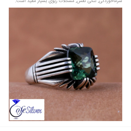
سرماخوردگی, تنگی نفس, مشکلات ریوی بسیار مفید است.