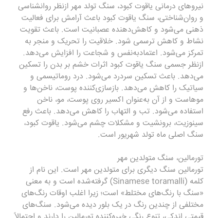
نیروهای درمانی یاقوت کبود، سنگ تولد مهر ازنظر روانشناسی
و روان‌شناختی، سنگ یاقوت کبود باعث آرامش برای فعالیت
ذهنی می‌شود و کاهش‌دهنده عصبانیت است. باعث تقویت
نشاط و کاهش ترسمی شود. خلاقیت را تحریک و منجر به
تمرکز می‌شود. اعتمادبه‌نفس و شجاعت را افزایش می‌دهد.
ازنظر جسمی سنگ یاقوت کبود اثرات خشم بر بدن را تسکین
می‌دهد. باعث تسکین سردرد می‌شود. درد روماتیسمی و
سیاتیک را کاهش می‌دهد. بازسازی‌کننده پوست، ناخن‌ها و
موهاست و از آن به‌عنوان اکسیر روی پوست، مو، ناخن
استفاده می‌شود. تب و التهاب را کاهش می‌دهد. باعث رفع
سینوزیت، برونشیت و مشکلات چشم می‌شود. یاقوت کبود،
سنگ اصلی ماه تولد شهریور است.
تورمالین،
سنگ
متولدین مهر
تورمالین سنگ دیگری برای متولدین مهر است. این نام از
کلمه (Sinamese toramalli) گرفته‌شده است و به معنی
«سنگ با رنگ‌های مختلط» است؛ زیرا اغلب اوقات رنگ‌های
مختلفی از چندین رنگ در یک بلور دیده می‌شود. سنگ‌های
قیمتی اندکی، تنوع رنگی خیره‌کننده تورمالین را دارند و احتمالاً