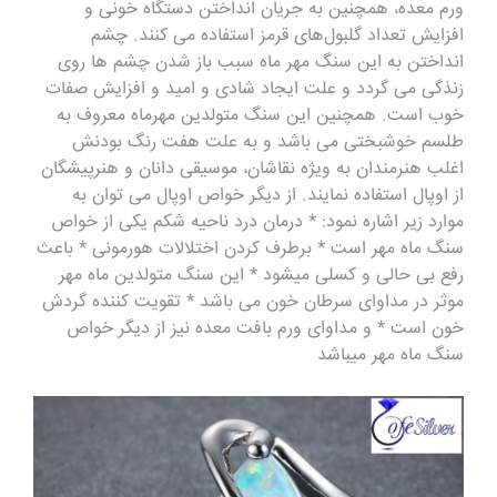
ورم‌ معده، همچنین به ‌جریان ‌انداختن‌ دستگاه خونی و
افزایش‌ تعداد گلبول‌های‌ قرمز استفاده می کنند. چشم
انداختن به این سنگ مهر ماه سبب باز شدن چشم ها روی
زنذگی می گردد و علت ایجاد شادی و امید و افزایش صفات‌
خوب است. همچنین این سنگ متولدین مهرماه معروف به
طلسم‌ خوشبختی‌ می باشد و به‌ علت هفت‌ رنگ‌ بودنش
اغلب هنرمندان‌ به‌ ویژه نقاشان، موسیقی دانان و هنرپیشگان‌
از اوپال استفاده‌ نمایند. از دیگر خواص اوپال می توان به
موارد زیر اشاره نمود: * درمان درد ناحیه شکم یکی از خواص
سنگ ماه مهر است * برطرف کردن اختلالات هورمونی * باعث
رفع بی حالی و کسلی میشود * این سنگ متولدین ماه مهر
موثر در مداوای سرطان خون می باشد * تقویت کننده گردش
خون است * و مداوای ورم بافت معده نیز از دیگر خواص
سنگ ماه مهر میباشد