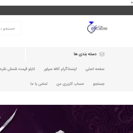
<
دسته بندی ها
صفحه اصلی
اینستاگرام کافه سیلور
تابلو قیمت شمش نقره و
جستجو
حساب کاربری من
تماس با ما