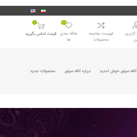
0
(0)
اربری
فهرست مقایسه
علاقه مندی
قیمت تماس بگیرید
ن
محصولات
ها
کافه سیلور خوش آمدید
درباره کافه سیلور
محصولات جدید