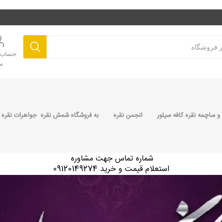
حساب ک
م
 ساچمه نقره کافه سیلور
انجمن نقره
به فروشگاه شمش نقره جواهرات نقره 
شماره تماس جهت مشاوره
استعلام قیمت و خرید 09120149274