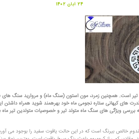
24 آبان 1402
یر است. همچنین زمرد، مون استون (سنگ ماه) و
مروارید
سنگ های فرع
 قدرت های کیهانی ستاره نجومی ماه خود بهرهمند شوید همراه داشتن ا
ه بررسی ویژگی های سنگ ماه متولد تیر و خصوصیات متولدین تیر ماه بپ
دوم خالص بیرنگ است که در این حالت یاقوت سفید را بوجود می آورد. ب
آید. مقادیر کمی از کرومیوم باعث رنگ سرخ یاقوت است. بهترین نوع س