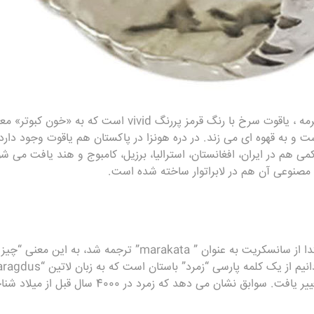
نادرترین و ارزشمند ترین یاقوت برمه ، یاقوت سرخ با رنگ قرمز پ
ست و به قهوه ای می زند. در دره هونزا در پاکستان هم یاقوت وجود دارد
ر کمی هم در ایران، افغانستان، استرالیا، برزیل، کامبوج و هند یافت می
صنوعی آن هم در لابراتوار ساخته شده است.
بر طبق اساطیر هند، اسم زمرد ابتدا از سانسکریت به عنوان ” rakata
نهایت با گذشت زمان، به زمرد تغییر یافت. سوابق نشان م