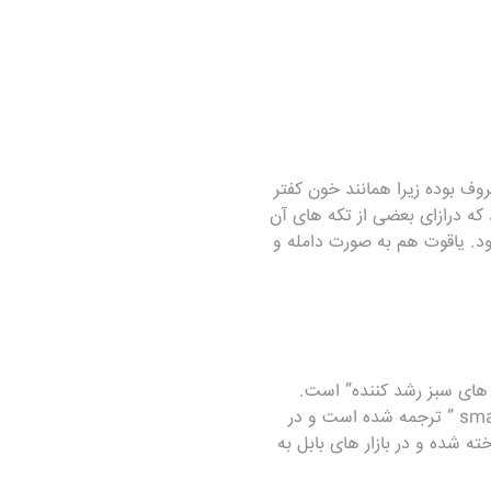
ررنگ vivid است که به «خون کبوتر» معروف بوده زیرا همانند خون کفتر
 که درازای بعضی از تکه های آن
 شود. یاقوت هم به صورت دامله و
ma” ترجمه شد، به این معنی “چیز های سبز رشد کننده” است.
اعتقاد بر این است نامی که می دانیم از یک کلمه پارسی “زمرد” باستان است که به زبان لاتین “smaragdus ” ترجمه شده است و در
ی دهد که زمرد در 4000 سال قبل از میلاد شناخته شده و در بازار های بابل به