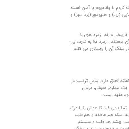
ت کروم یا وانادیوم یا آهن است.
یی (زرد) و هلیودور (زرد سبز) و
کلمبیا یافت می شوند، جایی که در آنجا بیش از 400 سال معادن تاریخی دارند. زمرد های با
 آن هستند . زمرد ها به ندرت بی
ل سنگ آن را بهسازی می کنند.
 اند زمرد با اسطوره‌ى روم‌ مركورى، پيام‌ رسان‌ خدايان‌ كه‌ يونانيان‌ به‌ او s‏e‏m‏r‏e‏H‏ مى‌گفتند تعلق دارد. بدین ترتیب در
یک بیماری عفونی، درمان
خود مفید است.
مک می کند تا هوش را با درک
به اینکه هم عاطفه و هم قلب
قویت چشم ها، قلب و سیستم
 است و همچنین از زمرد سنگ