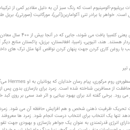
ت بریلیوم-آلومینیوم است که رنگ سبز آن به دلیل مقادیر کمی از ترکیبا
 است. خواهر یا برادر تنی آکوامارین(آبی)، مورگانیت (صورتی)، بریل طلا
بهترین زمرد ها در آمریکای جنوبی یعنی 
دار هستند. هند، اتیوپی، زامبيا، افغانستان، برزیل، پاکستان منابع دیگر
ب با روغن کاری کردن جهت پنهان کردن نواقص آنها مثل ترک های داخ
تیر
اساطیر باستان گفته
محافظت از مسافرین شناخته شده است. زمرد برای بازسازی بدون پس از 
می رود. برخی گفته اند برای بهبود بینایی و اثر ضد سمی بر روی کبد 
ث تحریک ظرفیت ذهنی شخص و هم افزایش حافظه آن می شود. زمرد ک
هد تنها یک انتخاب برای انتخاب درست انجام شود. زمرد ها معروفند 
 دارای انرژی قدرتمندی به عنوان یک جواهر بازسازی و بهبودی جهت ت
ی و احساسات منفی است. این گوهر زیبا سنگ ماه تولد تیر و خرداد