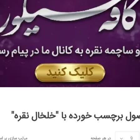
ل برچسب خورده با "خلخال نقره"
در هر صفحه
مرتب سازی بر ا