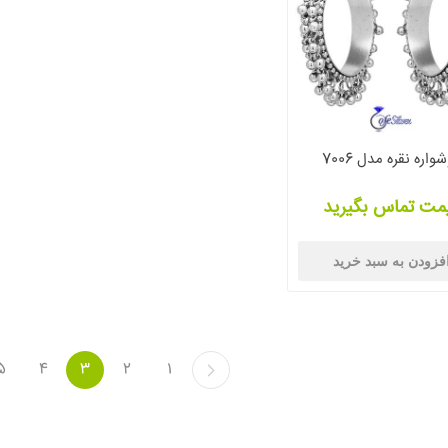
واره نقره مدل 7006
مت تماس بگیرید
فزودن به سبد خرید
5
4
3
2
1