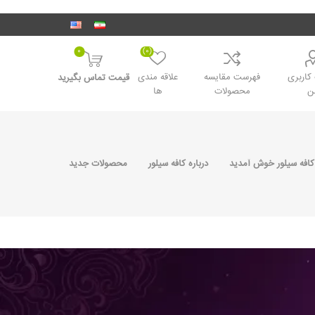
0
(0)
اربری
فهرست مقایسه
علاقه مندی
قیمت تماس بگیرید
ن
محصولات
ها
کافه سیلور خوش آمدید
درباره کافه سیلور
محصولات جدید