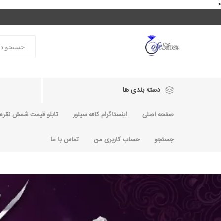
<
دسته بندی ها
صفحه اصلی
اینستاگرام کافه سیلور
تابلو قیمت شمش نقره و
جستجو
حساب کاربری من
تماس با ما