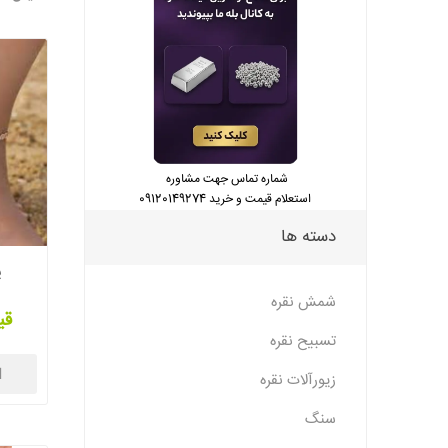
شماره تماس جهت مشاوره
استعلام قیمت و خرید 09120149274
دسته ها
پ
شمش نقره
قی
تسبیح نقره
ا
زیورآلات نقره
سنگ