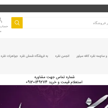
حساب ک
م
 ساچمه نقره کافه سیلور
انجمن نقره
به فروشگاه شمش نقره جواهرات نقره 
شماره تماس جهت مشاوره
استعلام قیمت و خرید 09120149274