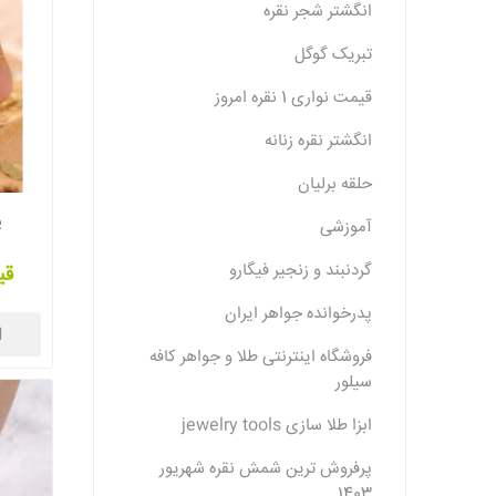
انگشتر شجر نقره
تبریک گوگل
قیمت نواری 1 نقره امروز
انگشتر نقره زنانه
حلقه برلیان
پ
آموزشی
گردنبند و زنجیر فیگارو
قی
پدرخوانده جواهر ایران
ا
فروشگاه اینترنتی طلا و جواهر کافه
سیلور
ابزا طلا سازی jewelry tools
پرفروش ترین شمش نقره شهریور
1403