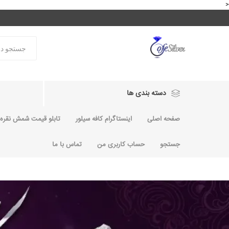
<
دسته بندی ها
صفحه اصلی
اینستاگرام کافه سیلور
تابلو قیمت شمش نقره و
جستجو
حساب کاربری من
تماس با ما