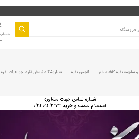
حساب ک
م
 ساچمه نقره کافه سیلور
انجمن نقره
به فروشگاه شمش نقره جواهرات نقره 
شماره تماس جهت مشاوره
استعلام قیمت و خرید 09120149274