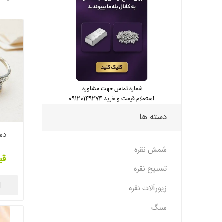
شماره تماس جهت مشاوره
استعلام قیمت و خرید 09120149274
دسته ها
دست
شمش نقره
قی
تسبیح نقره
ا
زیورآلات نقره
سنگ