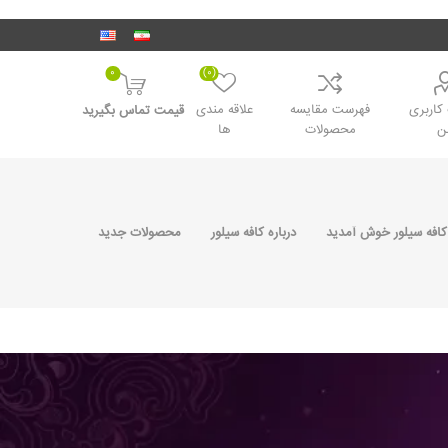
0
(0)
اربری
فهرست مقایسه
علاقه مندی
قیمت تماس بگیرید
ن
محصولات
ها
کافه سیلور خوش آمدید
درباره کافه سیلور
محصولات جدید