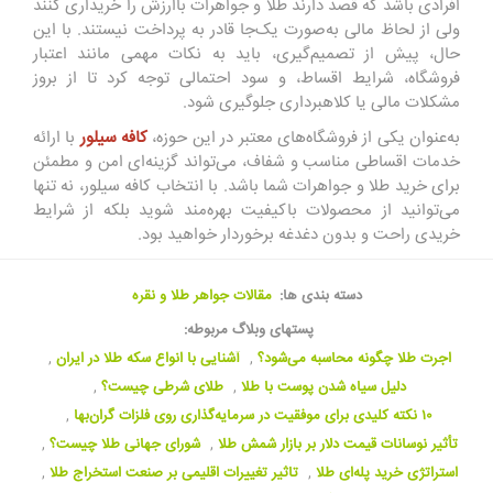
افرادی باشد که قصد دارند طلا و جواهرات باارزش را خریداری کنند
ولی از لحاظ مالی به‌صورت یک‌جا قادر به پرداخت نیستند. با این
حال، پیش از تصمیم‌گیری، باید به نکات مهمی مانند اعتبار
فروشگاه، شرایط اقساط، و سود احتمالی توجه کرد تا از بروز
مشکلات مالی یا کلاهبرداری جلوگیری شود.
به‌عنوان یکی از فروشگاه‌های معتبر در این حوزه،
کافه سیلور
با ارائه
خدمات اقساطی مناسب و شفاف، می‌تواند گزینه‌ای امن و مطمئن
برای خرید طلا و جواهرات شما باشد. با انتخاب کافه سیلور، نه تنها
می‌توانید از محصولات باکیفیت بهره‌مند شوید بلکه از شرایط
خریدی راحت و بدون دغدغه برخوردار خواهید بود.
دسته بندی ها:
مقالات جواهر طلا و نقره
پستهای وبلاگ مربوطه:
اجرت طلا چگونه محاسبه می‌شود؟
,
آشنایی با انواع سکه طلا در ایران
,
دلیل سیاه شدن پوست با طلا
,
طلای شرطی چیست؟
,
۱۰ نکته کلیدی برای موفقیت در سرمایه‌گذاری روی فلزات گران‌بها
,
تأثیر نوسانات قیمت دلار بر بازار شمش طلا
,
شورای جهانی طلا چیست؟
,
استراتژی خرید پله‌ای طلا
,
تاثیر تغییرات اقلیمی بر صنعت استخراج طلا
,