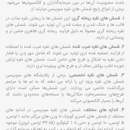
باعث محبوبیت آن‌ها در بین سرمایه‌گذاران
و کلکسیونرها می‌شود.
برخی از انواع رایج شمش های نقره سوییسی عبارتند از:
1. شمش های نقره ریخته گری:
این شمش ها با ریختن نقره مذاب در
قالب ها و خنک شدن و سفت شدن آن تولید می شوند. شمش های
نقره ریخته گری معمولاً به دلیل فرآیند ریخته گری ظاهری خشن تر و
روستایی تر دارند.
2. شمش های نقره ضرب شده:
شمش های نقره ضرب شده با استفاده
از فرآیند تصفیه شده تری تولید می شوند که شامل مهر زدن یا فشار
دادن نقره به اشکال و طرح های خاص است. شمش های نقره تراش
خورده اغلب روکش صاف تر و طرح های پیچیده تری دارند.
3. شمش های نقره تخصصی:
برخی از پالایشگاه های سوییسی
شمش های نقره ویژه ای را ارائه می دهند که به تم ها یا مراسم
بزرگداشت خاصی می پردازند. این شمش‌ها ممکن است دارای
طرح‌های منحصربه‌فرد، حکاکی‌ها یا نسخه‌های محدودی باشند که
آن‌ها را بسیار کلکسیونی می‌کند.
4. اندازه های مختلف:
شمش های نقره سوییسی در اندازه های
مختلف از شمش های کسری کوچک تا وزن های بزرگتر مانند 1 اونس،
5 اونس، 10 اونس و حتی تا 1 کیلوگرم (32.15 اونس تروی) موجود
است. اندازه نوار نقره ای که انتخاب می کنید به اهداف سرمایه گذاری