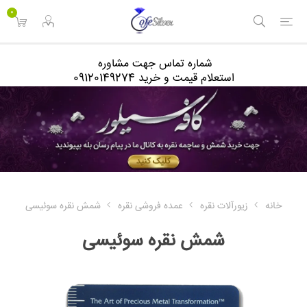
<
0
شماره تماس جهت مشاوره
استعلام قیمت و خرید 09120149274
خانه
زیورآلات نقره
عمده فروشی نقره
شمش نقره سوئیسی
شمش نقره سوئیسی