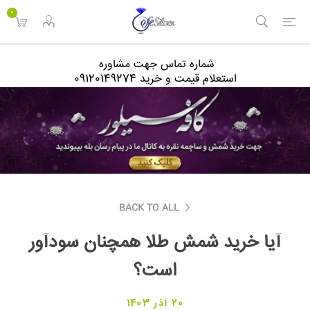
<
0
شماره تماس جهت مشاوره
استعلام قیمت و خرید 09120149274
BACK TO ALL
آیا خرید شمش طلا همچنان سودآور
است؟
20 آذر 1403