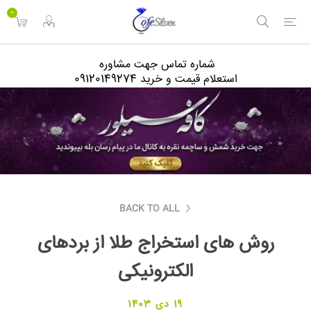
<
0
شماره تماس جهت مشاوره
استعلام قیمت و خرید 09120149274
BACK TO ALL
روش های استخراج طلا از برد‌های
الکترونیکی
19 دی 1403