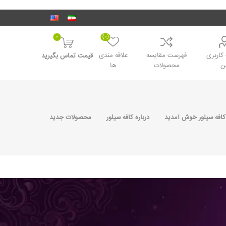
0
(0)
اربری
فهرست مقایسه
علاقه مندی
قیمت تماس بگیرید
ن
محصولات
ها
کافه سیلور خوش آمدید
درباره کافه سیلور
محصولات جدید