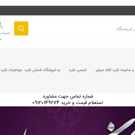
حساب ک
م
 ساچمه نقره کافه سیلور
انجمن نقره
به فروشگاه شمش نقره جواهرات نقره 
شماره تماس جهت مشاوره
استعلام قیمت و خرید 09120149274