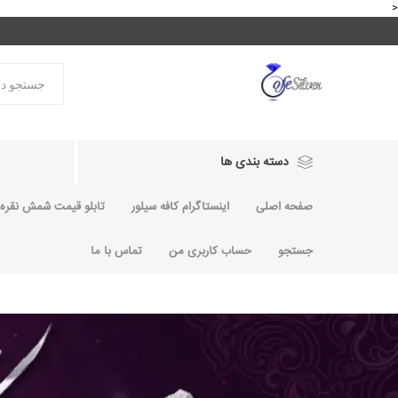
<
دسته بندی ها
صفحه اصلی
اینستاگرام کافه سیلور
تابلو قیمت شمش نقره و
جستجو
حساب کاربری من
تماس با ما