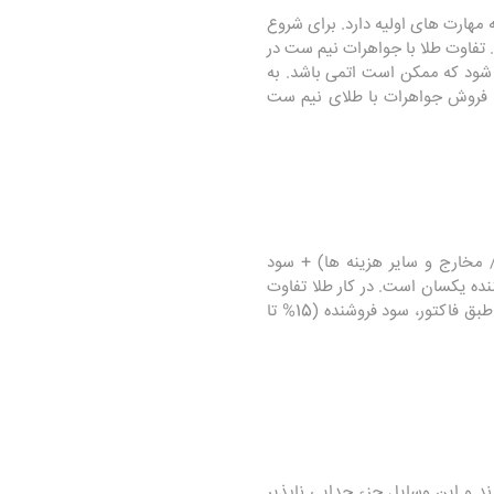
 مهارت های اولیه دارد. برای شروع
 تفاوت طلا با جواهرات نیم ست در
شود که ممکن است اتمی باشد. به
و فروش جواهرات با طلای نیم ست
 مخارج و سایر هزینه ها) + سود
 کننده یکسان است. در کار طلا تفاوت
وجود دارد، دستمزد ساخت و سود فروشنده به نرخ روز کسر و خریداری می شود، لذا در فاکتور خرید دقت کنید. طبق فاکتور، سود فروشنده (15% تا
د و این وسایل جزء جدایی ناپذیر