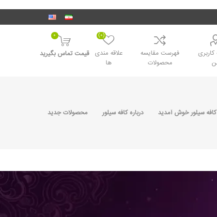
0
(0)
اربری
فهرست مقایسه
علاقه مندی
قیمت تماس بگیرید
ن
محصولات
ها
کافه سیلور خوش آمدید
درباره کافه سیلور
محصولات جدید