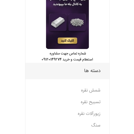
شماره تماس جهت مشاوره
استعلام قیمت و خرید 09120149274
دسته ها
شمش نقره
تسبیح نقره
زیورآلات نقره
سنگ