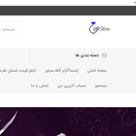
<
دسته بندی ها
صفحه اصلی
اینستاگرام کافه سیلور
تابلو قیمت شمش نقره و
جستجو
حساب کاربری من
تماس با ما