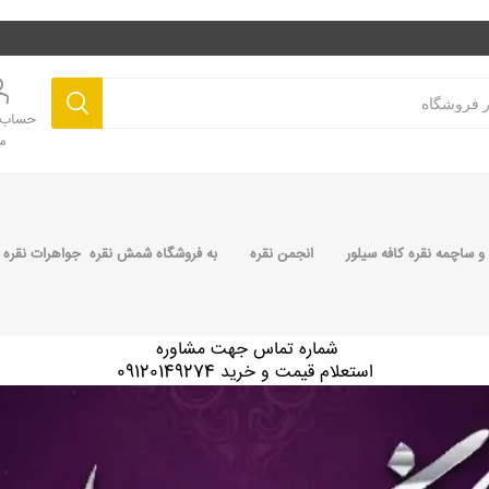
حساب ک
م
 ساچمه نقره کافه سیلور
انجمن نقره
به فروشگاه شمش نقره جواهرات نقره 
شماره تماس جهت مشاوره
استعلام قیمت و خرید 09120149274